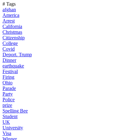
# Tags
afghan
America
Arrest
California
Christmas
Citizenship
College
Covid
Deport. Trump
Dinner
earthquake
Festival
Firing
Ohio
Parade
Party
Police
prize
Spelling Bee
Student
UK
University
Visa
Winner