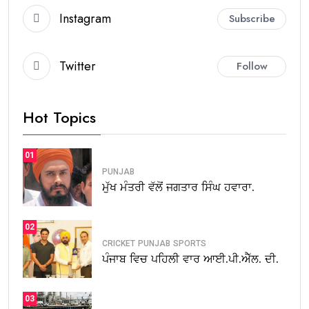
Instagram
Subscribe
Twitter
Follow
Hot Topics
01
PUNJAB
ਮੁੱਖ ਮੰਤਰੀ ਵੱਲੋਂ ਜਗਤਾਰ ਸਿੰਘ ਹਵਾਰਾ.
02
CRICKET
PUNJAB
SPORTS
ਪੰਜਾਬ ਵਿਚ ਪਹਿਲੀ ਵਾਰ ਆਈ.ਪੀ.ਐੱਲ. ਦੀ.
03