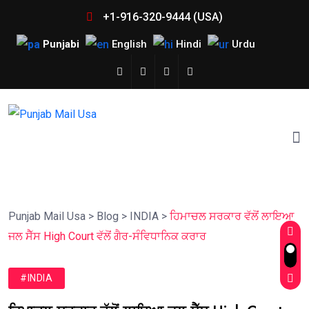
+1-916-320-9444 (USA)
Punjabi
English
Hindi
Urdu
Punjab Mail Usa
>
Blog
>
INDIA
>
ਹਿਮਾਚਲ ਸਰਕਾਰ ਵੱਲੋਂ ਲਾਇਆ
ਜਲ ਸੈੱਸ High Court ਵੱਲੋਂ ਗੈਰ-ਸੰਵਿਧਾਨਿਕ ਕਰਾਰ
#INDIA