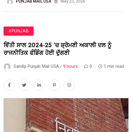
PUNJAB MAIL USA
May 23, 2026
#PUNJAB
ਵਿੱਤੀ ਸਾਲ 2024-25 ‘ਚ ਸ਼੍ਰੋਮਣੀ ਅਕਾਲੀ ਦਲ ਨੂੰ
ਰਾਜਨੀਤਿਕ ਫੰਡਿੰਗ ਹੋਈ ਦੁੱਗਣੀ
Sandip Punjab Mail USA /
9 hours
0
1 min read