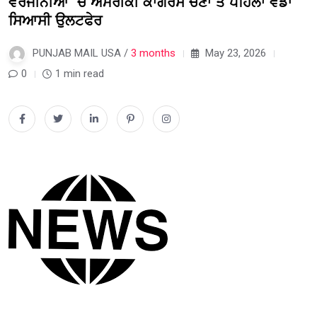
ਵਰਜੀਨੀਆ ‘ਚ ਅਮਰੀਕੀ ਕਾਂਗਰਸ ਚੋਣਾਂ ਤੋਂ ਪਹਿਲਾਂ ਵੱਡਾ
ਸਿਆਸੀ ਉਲਟਫੇਰ
PUNJAB MAIL USA /
3 months
May 23, 2026
0
1 min read