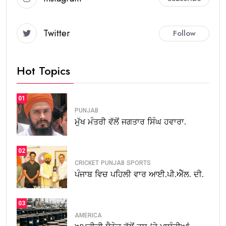
Twitter
Follow
Hot Topics
01
PUNJAB
ਮੁੱਖ ਮੰਤਰੀ ਵੱਲੋਂ ਜਗਤਾਰ ਸਿੰਘ ਹਵਾਰਾ.
02
CRICKET
PUNJAB
SPORTS
ਪੰਜਾਬ ਵਿਚ ਪਹਿਲੀ ਵਾਰ ਆਈ.ਪੀ.ਐੱਲ. ਦੀ.
03
AMERICA