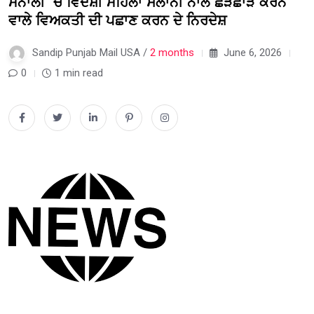
ਮਨਾਲੀ ‘ਚ ਵਿਦੇਸ਼ੀ ਮਹਿਲਾ ਸੈਲਾਨੀ ਨਾਲ ਛੇੜਛਾੜ ਕਰਨ
ਵਾਲੇ ਵਿਅਕਤੀ ਦੀ ਪਛਾਣ ਕਰਨ ਦੇ ਨਿਰਦੇਸ਼
Sandip Punjab Mail USA /
2 months
June 6, 2026
0
1 min read