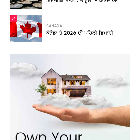
ਅਮਰੀਕੀ ਸੈਨੇਟ ਵੱਲੋਂ ਰੂਸ ‘ਤੇ ਪਾਬੰਦੀਆਂ.
04
CANADA
ਕੈਨੇਡਾ ਤੋਂ 2026 ਦੀ ਪਹਿਲੀ ਛਿਮਾਹੀ.