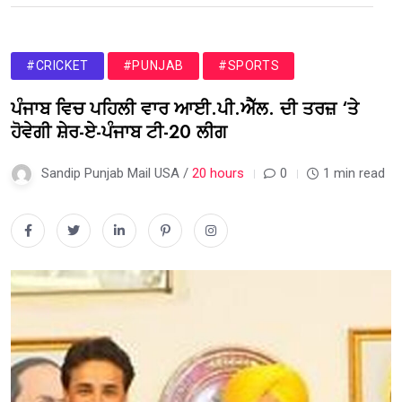
#CRICKET
#PUNJAB
#SPORTS
ਪੰਜਾਬ ਵਿਚ ਪਹਿਲੀ ਵਾਰ ਆਈ.ਪੀ.ਐੱਲ. ਦੀ ਤਰਜ਼ ‘ਤੇ
ਹੋਵੇਗੀ ਸ਼ੇਰ-ਏ-ਪੰਜਾਬ ਟੀ-20 ਲੀਗ
Sandip Punjab Mail USA /
20 hours
0
1 min read