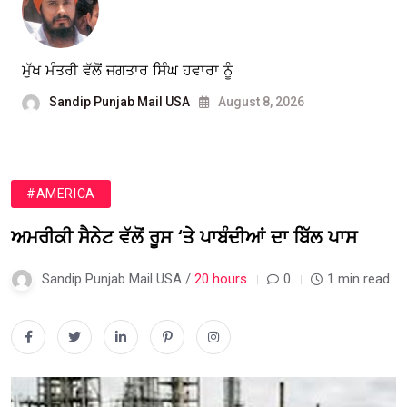
ਮੁੱਖ ਮੰਤਰੀ ਵੱਲੋਂ ਜਗਤਾਰ ਸਿੰਘ ਹਵਾਰਾ ਨੂੰ
Sandip Punjab Mail USA
August 8, 2026
#AMERICA
ਅਮਰੀਕੀ ਸੈਨੇਟ ਵੱਲੋਂ ਰੂਸ ‘ਤੇ ਪਾਬੰਦੀਆਂ ਦਾ ਬਿੱਲ ਪਾਸ
Sandip Punjab Mail USA /
20 hours
0
1 min read