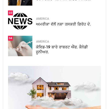
03
AMERICA
ਅਮਰੀਕਾ ਵੱਲੋਂ ਨਸ਼ਾ ਤਸਕਰੀ ਗਿਰੋਹ ਦੇ.
04
AMERICA
ਕੋਵਿਡ-19 ਬਾਰੇ ਰਾਬਰਟ ਐੱਫ. ਕੈਨੇਡੀ
ਜੂਨੀਅਰ.