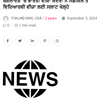
ਬੰਗਲਾਦੇਸ਼ ‘ਚ ਭਾਰਤੀ ਵੀਜ਼ਾ ਕੇਂਦਰਾਂ ਨੇ ਮੈਡੀਕਲ ਤੇ
ਵਿਦਿਆਰਥੀ ਵੀਜ਼ਾ ਲਈ ਸਲਾਟ ਖੋਲ੍ਹੇ
PUNJAB MAIL USA /
2 years
September 3, 2024
0
1 min read