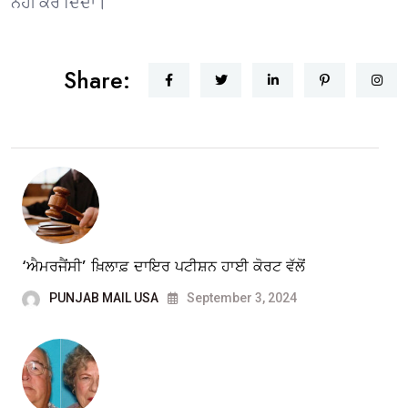
ਨਹੀਂ ਕਰ ਦਿੰਦਾ।
Share:
‘ਐਮਰਜੈਂਸੀ’ ਖ਼ਿਲਾਫ਼ ਦਾਇਰ ਪਟੀਸ਼ਨ ਹਾਈ ਕੋਰਟ ਵੱਲੋਂ
PUNJAB MAIL USA
September 3, 2024