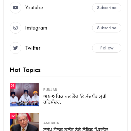
Youtube
Subscribe
Instagram
Subscribe
Twitter
Follow
Hot Topics
01
PUNJAB
ਅਣ-ਅਧਿਕਾਰਤ ਤੌਰ ‘ਤੇ ਸੱਚਖੰਡ ਸ੍ਰੀ
ਹਰਿਮੰਦਰ.
02
AMERICA
ਟਰੰਪ ਗੋਲਫ ਕਲੱਬ ਨੇੜੇ ਲੋਡਿਡ ਪਿਸਤੌਲ.