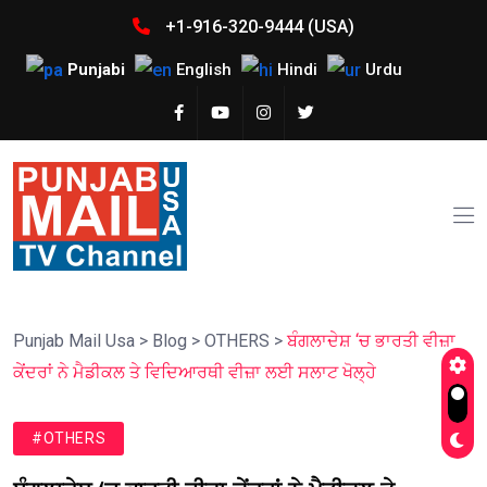
+1-916-320-9444 (USA)
Punjabi
English
Hindi
Urdu
Punjab Mail Usa
>
Blog
>
OTHERS
>
ਬੰਗਲਾਦੇਸ਼ ‘ਚ ਭਾਰਤੀ ਵੀਜ਼ਾ
ਕੇਂਦਰਾਂ ਨੇ ਮੈਡੀਕਲ ਤੇ ਵਿਦਿਆਰਥੀ ਵੀਜ਼ਾ ਲਈ ਸਲਾਟ ਖੋਲ੍ਹੇ
#OTHERS