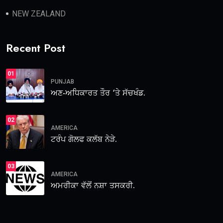
NEW ZEALAND
Recent Post
01
PUNJAB
ਅਣ-ਅਧਿਕਾਰਤ ਤੌਰ ‘ਤੇ ਸੱਚਖੰਡ.
02
AMERICA
ਟਰੰਪ ਗੋਲਫ ਕਲੱਬ ਨੇੜੇ.
03
AMERICA
ਅਮਰੀਕਾ ਵੱਲੋਂ ਨਸ਼ਾ ਤਸਕਰੀ.