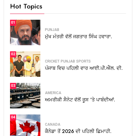
Hot Topics
01
PUNJAB
ਮੁੱਖ ਮੰਤਰੀ ਵੱਲੋਂ ਜਗਤਾਰ ਸਿੰਘ ਹਵਾਰਾ.
02
CRICKET
PUNJAB
SPORTS
ਪੰਜਾਬ ਵਿਚ ਪਹਿਲੀ ਵਾਰ ਆਈ.ਪੀ.ਐੱਲ. ਦੀ.
03
AMERICA
ਅਮਰੀਕੀ ਸੈਨੇਟ ਵੱਲੋਂ ਰੂਸ ‘ਤੇ ਪਾਬੰਦੀਆਂ.
04
CANADA
ਕੈਨੇਡਾ ਤੋਂ 2026 ਦੀ ਪਹਿਲੀ ਛਿਮਾਹੀ.