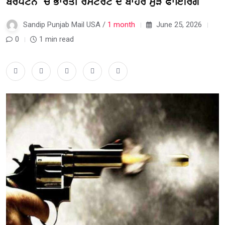
ਬਰੈਂਪਟਨ ‘ਚ ਭਾਰਤੀ ਰੈਸਟੋਰੈਂਟ ਦੇ ਬਾਹਰ ਮੁੜ ਫਾਇਰਿੰਗ
Sandip Punjab Mail USA /
1 month
June 25, 2026
0
1 min read