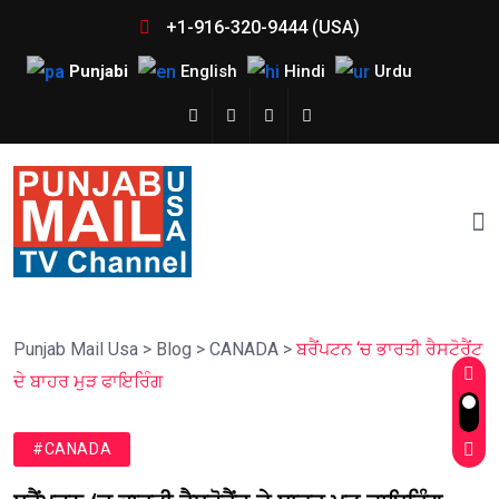
+1-916-320-9444 (USA)
Punjabi
English
Hindi
Urdu
Punjab Mail Usa
>
Blog
>
CANADA
>
ਬਰੈਂਪਟਨ ‘ਚ ਭਾਰਤੀ ਰੈਸਟੋਰੈਂਟ
ਦੇ ਬਾਹਰ ਮੁੜ ਫਾਇਰਿੰਗ
#CANADA