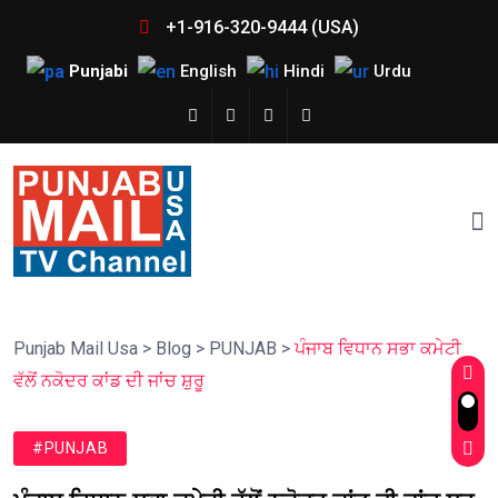
+1-916-320-9444 (USA)
Punjabi
English
Hindi
Urdu
Punjab Mail Usa
>
Blog
>
PUNJAB
>
ਪੰਜਾਬ ਵਿਧਾਨ ਸਭਾ ਕਮੇਟੀ
ਵੱਲੋਂ ਨਕੋਦਰ ਕਾਂਡ ਦੀ ਜਾਂਚ ਸ਼ੁਰੂ
#PUNJAB