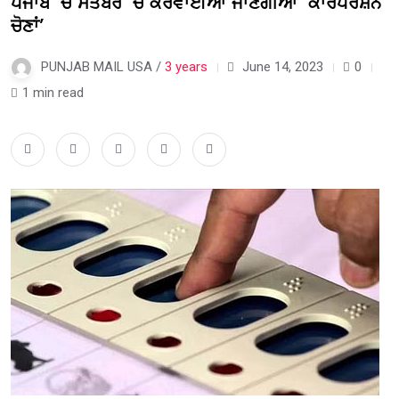
ਪੰਜਾਬ ‘ਚ ਸਤੰਬਰ ‘ਚ ਕਰਵਾਈਆਂ ਜਾਣਗੀਆਂ ‘ਕਾਰਪੋਰੇਸ਼ਨ
ਚੋਣਾਂ’
PUNJAB MAIL USA /
3 years
June 14, 2023
0
1 min read