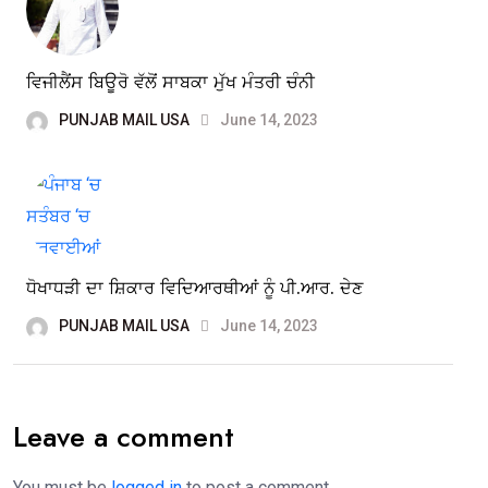
ਵਿਜੀਲੈਂਸ ਬਿਊਰੋ ਵੱਲੋਂ ਸਾਬਕਾ ਮੁੱਖ ਮੰਤਰੀ ਚੰਨੀ
PUNJAB MAIL USA
June 14, 2023
ਧੋਖਾਧੜੀ ਦਾ ਸ਼ਿਕਾਰ ਵਿਦਿਆਰਥੀਆਂ ਨੂੰ ਪੀ.ਆਰ. ਦੇਣ
PUNJAB MAIL USA
June 14, 2023
Leave a comment
You must be
logged in
to post a comment.