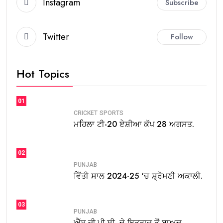
Instagram
Subscribe
Twitter
Follow
Hot Topics
01
CRICKET
SPORTS
ਮਹਿਲਾ ਟੀ-20 ਏਸ਼ੀਆ ਕੱਪ 28 ਅਗਸਤ.
02
PUNJAB
ਵਿੱਤੀ ਸਾਲ 2024-25 ‘ਚ ਸ਼੍ਰੋਮਣੀ ਅਕਾਲੀ.
03
PUNJAB
ਐੱਸ.ਜੀ.ਪੀ.ਸੀ. ਦੇ ਇਤਰਾਜ਼ ਤੋਂ ਬਾਅਦ