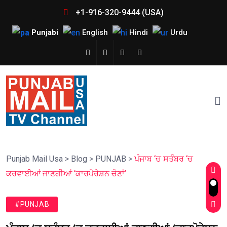
+1-916-320-9444 (USA)
Punjabi
English
Hindi
Urdu
Punjab Mail Usa
>
Blog
>
PUNJAB
>
ਪੰਜਾਬ ‘ਚ ਸਤੰਬਰ ‘ਚ
ਕਰਵਾਈਆਂ ਜਾਣਗੀਆਂ ‘ਕਾਰਪੋਰੇਸ਼ਨ ਚੋਣਾਂ’
#PUNJAB