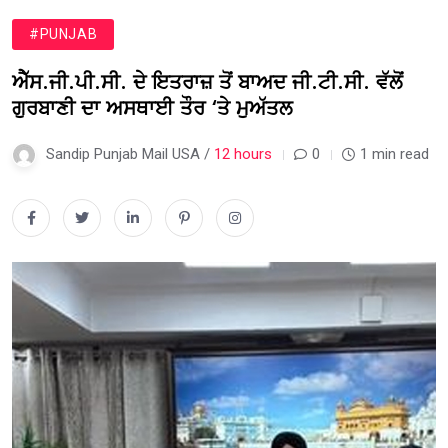
#PUNJAB
ਐੱਸ.ਜੀ.ਪੀ.ਸੀ. ਦੇ ਇਤਰਾਜ਼ ਤੋਂ ਬਾਅਦ ਜੀ.ਟੀ.ਸੀ. ਵੱਲੋਂ
ਗੁਰਬਾਣੀ ਦਾ ਅਸਥਾਈ ਤੌਰ ‘ਤੇ ਮੁਅੱਤਲ
Sandip Punjab Mail USA /
12 hours
0
1 min read