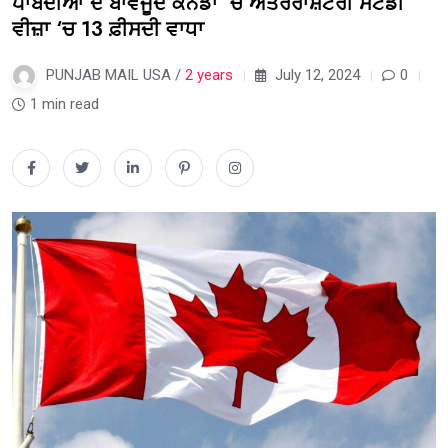
ਪਾਬੰਦੀਆਂ ਦੇ ਬਾਵਜੂਦ ਕੈਨੇਡਾ ‘ਚ ਅੰਤਰਰਾਸ਼ਟਰੀ ਸਟੱਡੀ
ਵੀਜ਼ਾ ‘ਚ 13 ਫ਼ੀਸਦੀ ਵਾਧਾ
PUNJAB MAIL USA /
2 years
July 12, 2024
0
1 min read