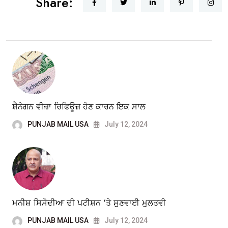
Share:
ਸ਼ੈਨੇਗਨ ਵੀਜ਼ਾ ਰਿਫਿਊਜ਼ ਹੋਣ ਕਾਰਨ ਇਕ ਸਾਲ
PUNJAB MAIL USA
July 12, 2024
ਮਨੀਸ਼ ਸਿਸੋਦੀਆ ਦੀ ਪਟੀਸ਼ਨ ‘ਤੇ ਸੁਣਵਾਈ ਮੁਲਤਵੀ
PUNJAB MAIL USA
July 12, 2024