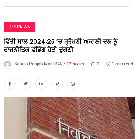
#PUNJAB
ਵਿੱਤੀ ਸਾਲ 2024-25 ‘ਚ ਸ਼੍ਰੋਮਣੀ ਅਕਾਲੀ ਦਲ ਨੂੰ
ਰਾਜਨੀਤਿਕ ਫੰਡਿੰਗ ਹੋਈ ਦੁੱਗਣੀ
Sandip Punjab Mail USA /
12 hours
0
1 min read