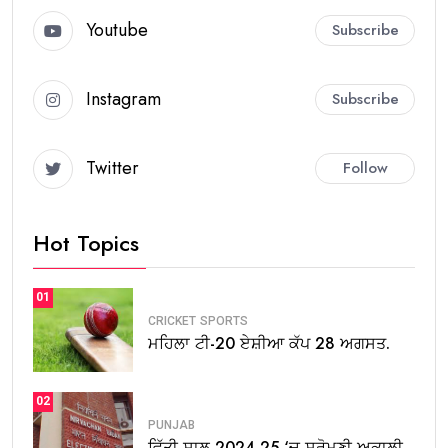
Youtube
Subscribe
Instagram
Subscribe
Twitter
Follow
Hot Topics
01
CRICKET
SPORTS
ਮਹਿਲਾ ਟੀ-20 ਏਸ਼ੀਆ ਕੱਪ 28 ਅਗਸਤ.
02
PUNJAB
ਵਿੱਤੀ ਸਾਲ 2024-25 ‘ਚ ਸ਼੍ਰੋਮਣੀ ਅਕਾਲੀ.