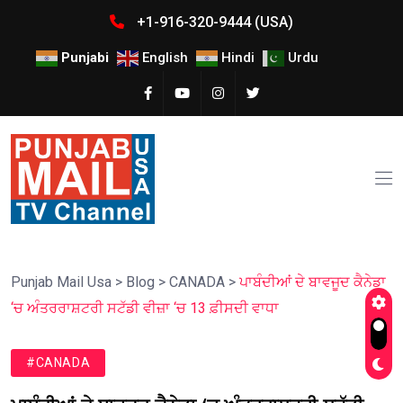
+1-916-320-9444 (USA)
Punjabi
English
Hindi
Urdu
Punjab Mail Usa
>
Blog
>
CANADA
>
ਪਾਬੰਦੀਆਂ ਦੇ ਬਾਵਜੂਦ ਕੈਨੇਡਾ
‘ਚ ਅੰਤਰਰਾਸ਼ਟਰੀ ਸਟੱਡੀ ਵੀਜ਼ਾ ‘ਚ 13 ਫ਼ੀਸਦੀ ਵਾਧਾ
#CANADA