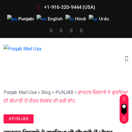
+1-916-320-9444 (USA)
Punjabi
English
Hindi
Urdu
Punjab Mail Usa
>
Blog
>
PUNJAB
>
ਡਾਕਟਰ ਓਬਰਾਏ ਨੇ ਗੁਰਦਿਆ
ਦੀ ਬੀਮਾਰੀ ਤੋਂ ਪੀੜਤ ਲੋੜਵੰਦ ਦੀ ਫੜੀ ਬਾਂਹ
#PUNJAB