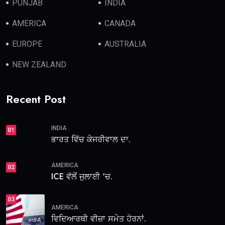
PUNJAB
INDIA
AMERICA
CANADA
EUROPE
AUSTRALIA
NEW ZEALAND
Recent Post
INDIA
01
ਭਾਰਤ ਵਿੱਚ ਕੇਜਰੀਵਾਲ ਦਾ.
AMERICA
02
ICE ਵੱਲੋਂ ਜੁਲਾਈ ‘ਚ.
03
AMERICA
ਵਿਦਿਆਰਥੀ ਵੀਜ਼ਾ ਸਮੇਤ ਹੋਰਨਾਂ.