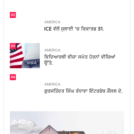
02
AMERICA
ICE ਵੱਲੋਂ ਜੁਲਾਈ ‘ਚ ਰਿਕਾਰਡ 51.
03
AMERICA
ਵਿਦਿਆਰਥੀ ਵੀਜ਼ਾ ਸਮੇਤ ਹੋਰਨਾਂ ਵੀਜ਼ਿਆਂ
ਉੱਤੇ.
04
AMERICA
ਗੁਰਜਤਿੰਦਰ ਸਿੰਘ ਰੰਧਾਵਾ ਇੰਟਰਫੇਥ ਕੌਂਸਲ ਦੇ.