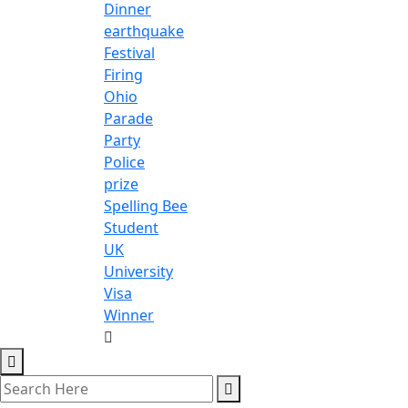
Dinner
earthquake
Festival
Firing
Ohio
Parade
Party
Police
prize
Spelling Bee
Student
UK
University
Visa
Winner