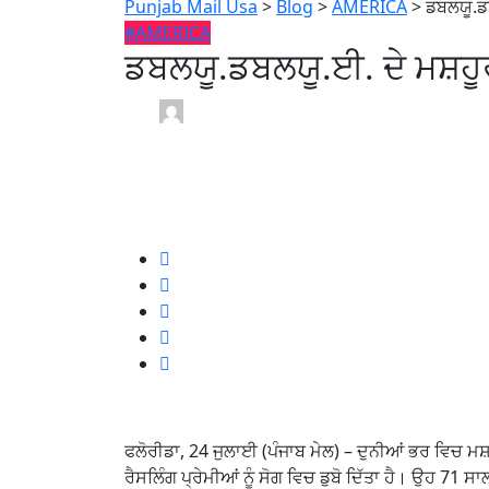
Punjab Mail Usa
>
Blog
>
AMERICA
>
ਡਬਲਯੂ.ਡ
#AMERICA
ਡਬਲਯੂ.ਡਬਲਯੂ.ਈ. ਦੇ ਮਸ਼ਹੂ
PUNJAB MAIL USA /
1 year
July 24, 2025
0
1 min read
ਫਲੋਰੀਡਾ, 24 ਜੁਲਾਈ (ਪੰਜਾਬ ਮੇਲ) – ਦੁਨੀਆਂ ਭਰ ਵਿਚ ਮ
ਰੈਸਲਿੰਗ ਪ੍ਰੇਮੀਆਂ ਨੂੰ ਸੋਗ ਵਿਚ ਡੁਬੋ ਦਿੱਤਾ ਹੈ। ਉਹ 71 ਸ