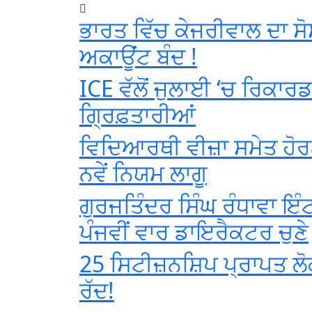
ਭਾਰਤ ਵਿੱਚ ਕੇਜਰੀਵਾਲ ਦਾ ਸ
ਅਕਾਊਂਟ ਬੰਦ !
ICE ਵੱਲੋਂ ਜੁਲਾਈ ‘ਚ ਰਿਕਾਰ
ਗ੍ਰਿਫ਼ਤਾਰੀਆਂ
ਵਿਦਿਆਰਥੀ ਵੀਜ਼ਾ ਸਮੇਤ ਹੋਰਨ
ਨਵੇਂ ਨਿਯਮ ਲਾਗੂ
ਗੁਰਜਤਿੰਦਰ ਸਿੰਘ ਰੰਧਾਵਾ ਇੰਟ
ਪੰਜਵੀਂ ਵਾਰ ਡਾਇਰੈਕਟਰ ਚੁਣੇ
25 ਸਿਟੀਜ਼ਨਸ਼ਿਪ ਪ੍ਰਾਪਤ ਲੋ
ਰੱਦ!