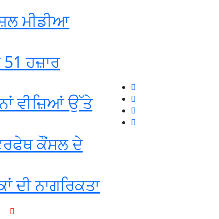
ੋਸ਼ਲ ਮੀਡੀਆ
ਡ 51 ਹਜ਼ਾਰ
ਾਂ ਵੀਜ਼ਿਆਂ ਉੱਤੇ
ਰਫੇਥ ਕੌਂਸਲ ਦੇ
ਕਾਂ ਦੀ ਨਾਗਰਿਕਤਾ
+1-916-320-9444 (USA)