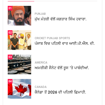
01
PUNJAB
ਮੁੱਖ ਮੰਤਰੀ ਵੱਲੋਂ ਜਗਤਾਰ ਸਿੰਘ ਹਵਾਰਾ.
02
CRICKET
PUNJAB
SPORTS
ਪੰਜਾਬ ਵਿਚ ਪਹਿਲੀ ਵਾਰ ਆਈ.ਪੀ.ਐੱਲ. ਦੀ.
03
AMERICA
ਅਮਰੀਕੀ ਸੈਨੇਟ ਵੱਲੋਂ ਰੂਸ ‘ਤੇ ਪਾਬੰਦੀਆਂ.
04
CANADA
ਕੈਨੇਡਾ ਤੋਂ 2026 ਦੀ ਪਹਿਲੀ ਛਿਮਾਹੀ.