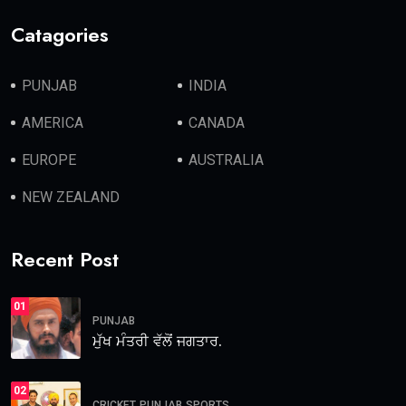
Catagories
PUNJAB
INDIA
AMERICA
CANADA
EUROPE
AUSTRALIA
NEW ZEALAND
Recent Post
01
PUNJAB
ਮੁੱਖ ਮੰਤਰੀ ਵੱਲੋਂ ਜਗਤਾਰ.
02
CRICKET
PUNJAB
SPORTS