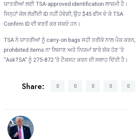
ਯਾਤਰੀਆਂ ਲਈ TSA-approved identification ਲਾਜ਼ਮੀ ਹੈ।
ਜਿਨ੍ਹਾਂ ਕੋਲ ਲੋੜੀਂਦੀ ID ਨਹੀਂ ਹੋਵੇਗੀ, ਉਹ $45 ਫੀਸ ਦੇ ਕੇ TSA
Confirm ID ਦੀ ਵਰਤੋਂ ਕਰ ਸਕਦੇ ਹਨ।
TSA ਨੇ ਯਾਤਰੀਆਂ ਨੂੰ carry-on bags ਸਹੀ ਤਰੀਕੇ ਨਾਲ ਪੈਕ ਕਰਨ,
prohibited items ਨਾ ਲਿਜਾਣ ਅਤੇ ਨਿਯਮਾਂ ਬਾਰੇ ਸ਼ੱਕ ਹੋਣ ’ਤੇ
“AskTSA” ਨੂੰ 275-872 ’ਤੇ ਟੈਕਸਟ ਕਰਨ ਦੀ ਸਲਾਹ ਦਿੱਤੀ ਹੈ।
Share: