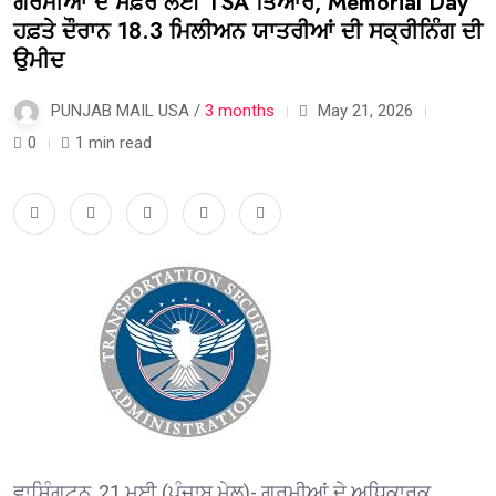
ਗਰਮੀਆਂ ਦੇ ਸਫ਼ਰ ਲਈ TSA ਤਿਆਰ, Memorial Day
ਹਫ਼ਤੇ ਦੌਰਾਨ 18.3 ਮਿਲੀਅਨ ਯਾਤਰੀਆਂ ਦੀ ਸਕ੍ਰੀਨਿੰਗ ਦੀ
ਉਮੀਦ
PUNJAB MAIL USA /
3 months
May 21, 2026
0
1 min read
ਵਾਸ਼ਿੰਗਟਨ, 21 ਮਈ (ਪੰਜਾਬ ਮੇਲ)- ਗਰਮੀਆਂ ਦੇ ਅਧਿਕਾਰਕ