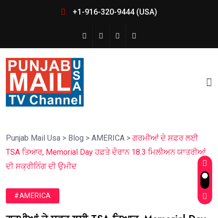
+1-916-320-9444 (USA)
Punjab Mail Usa
>
Blog
>
AMERICA
>
ਗਰਮੀਆਂ ਦੇ ਸਫ਼ਰ ਲਈ
TSA ਤਿਆਰ, Memorial Day ਹਫ਼ਤੇ ਦੌਰਾਨ 18.3 ਮਿਲੀਅਨ ਯਾਤਰੀਆਂ
ਦੀ ਸਕ੍ਰੀਨਿੰਗ ਦੀ ਉਮੀਦ
#AMERICA