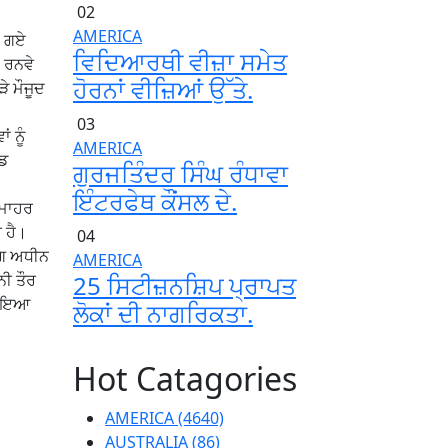
02
AMERICA
ਏ ਗਏ
ਵਿਦਿਆਰਥੀ ਵੀਜ਼ਾ ਸਮੇਤ
 ਰਨਵੇ
ਹੋਰਨਾਂ ਵੀਜ਼ਿਆਂ ਉੱਤੇ.
ੇ ਮੌਜੂਦ
03
 ਨੂੰ
AMERICA
ਲਡ
ਗੁਰਜਤਿੰਦਰ ਸਿੰਘ ਰੰਧਾਵਾ
ਇੰਟਰਫੇਥ ਕੌਂਸਲ ਦੇ.
 ਮਾਹਰ
 ਹੈ।
04
ਿੰਗ ਅਧੀਨ
AMERICA
25 ਸਿਟੀਜ਼ਨਸ਼ਿਪ ਪ੍ਰਾਪਤ
ਨੀ ਤੌਰ
ਹੋਇਆ
ਲੋਕਾਂ ਦੀ ਨਾਗਰਿਕਤਾ.
Hot Catagories
AMERICA
(4640)
AUSTRALIA
(86)