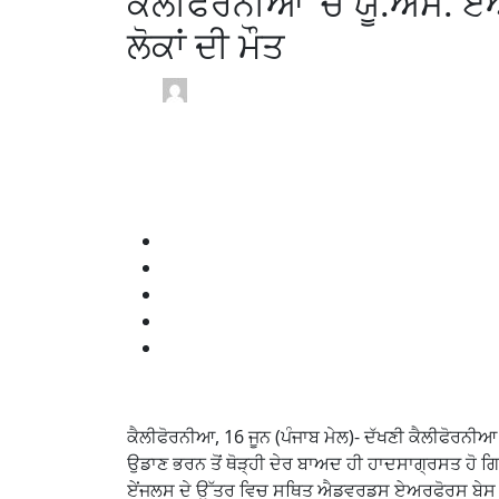
ਕੈਲੀਫੋਰਨੀਆ ‘ਚ ਯੂ.ਐੱਸ. ਏਅ
ਲੋਕਾਂ ਦੀ ਮੌਤ
Sandip Punjab Mail USA /
2 months
June 16, 2026
0
1 min read
ਕੈਲੀਫੋਰਨੀਆ, 16 ਜੂਨ (ਪੰਜਾਬ ਮੇਲ)- ਦੱਖਣੀ ਕੈਲੀਫੋਰਨੀਆ
ਉਡਾਣ ਭਰਨ ਤੋਂ ਥੋੜ੍ਹੀ ਦੇਰ ਬਾਅਦ ਹੀ ਹਾਦਸਾਗ੍ਰਸਤ ਹੋ 
ਏਂਜਲਸ ਦੇ ਉੱਤਰ ਵਿਚ ਸਥਿਤ ਐਡਵਰਡਸ ਏਅਰਫੋਰਸ ਬੇਸ ਨੇ ਸੋ