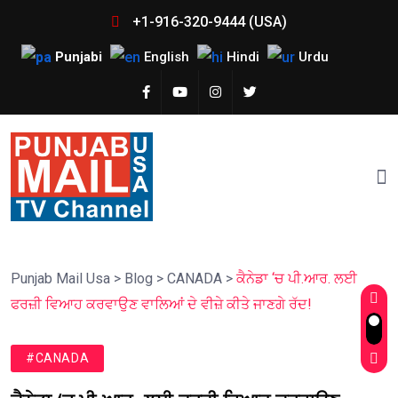
+1-916-320-9444 (USA)
Punjabi
English
Hindi
Urdu
Punjab Mail Usa
>
Blog
>
CANADA
>
ਕੈਨੇਡਾ ‘ਚ ਪੀ.ਆਰ. ਲਈ
ਫਰਜ਼ੀ ਵਿਆਹ ਕਰਵਾਉਣ ਵਾਲਿਆਂ ਦੇ ਵੀਜ਼ੇ ਕੀਤੇ ਜਾਣਗੇ ਰੱਦ!
#CANADA