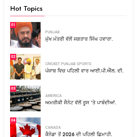
Hot Topics
01
PUNJAB
ਮੁੱਖ ਮੰਤਰੀ ਵੱਲੋਂ ਜਗਤਾਰ ਸਿੰਘ ਹਵਾਰਾ.
02
CRICKET
PUNJAB
SPORTS
ਪੰਜਾਬ ਵਿਚ ਪਹਿਲੀ ਵਾਰ ਆਈ.ਪੀ.ਐੱਲ. ਦੀ.
03
AMERICA
ਅਮਰੀਕੀ ਸੈਨੇਟ ਵੱਲੋਂ ਰੂਸ ‘ਤੇ ਪਾਬੰਦੀਆਂ.
04
CANADA
ਕੈਨੇਡਾ ਤੋਂ 2026 ਦੀ ਪਹਿਲੀ ਛਿਮਾਹੀ.