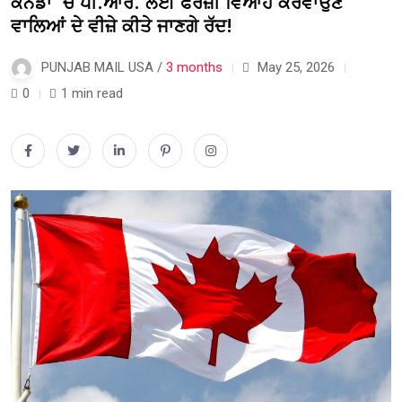
ਕੈਨੇਡਾ ‘ਚ ਪੀ.ਆਰ. ਲਈ ਫਰਜ਼ੀ ਵਿਆਹ ਕਰਵਾਉਣ
ਵਾਲਿਆਂ ਦੇ ਵੀਜ਼ੇ ਕੀਤੇ ਜਾਣਗੇ ਰੱਦ!
PUNJAB MAIL USA /
3 months
May 25, 2026
0
1 min read