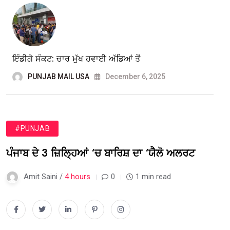
ਇੰਡੀਗੋ ਸੰਕਟ: ਚਾਰ ਮੁੱਖ ਹਵਾਈ ਅੱਡਿਆਂ ਤੋਂ
PUNJAB MAIL USA
December 6, 2025
#PUNJAB
ਪੰਜਾਬ ਦੇ 3 ਜ਼ਿਲ੍ਹਿਆਂ ‘ਚ ਬਾਰਿਸ਼ ਦਾ ‘ਯੈਲੋ ਅਲਰਟ
Amit Saini /
4 hours
0
1 min read