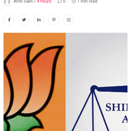
Amit Saini /
4 hours
0
1 min read