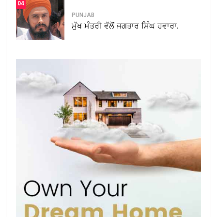
04
PUNJAB
ਮੁੱਖ ਮੰਤਰੀ ਵੱਲੋਂ ਜਗਤਾਰ ਸਿੰਘ ਹਵਾਰਾ.