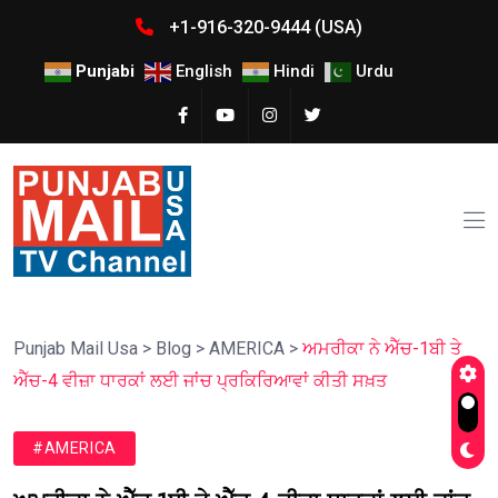
+1-916-320-9444 (USA)
Punjabi
English
Hindi
Urdu
Punjab Mail Usa
>
Blog
>
AMERICA
>
ਅਮਰੀਕਾ ਨੇ ਐੱਚ-1ਬੀ ਤੇ
ਐੱਚ-4 ਵੀਜ਼ਾ ਧਾਰਕਾਂ ਲਈ ਜਾਂਚ ਪ੍ਰਕਿਰਿਆਵਾਂ ਕੀਤੀ ਸਖ਼ਤ
#AMERICA