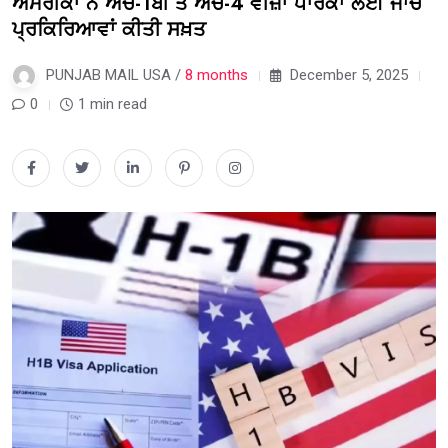
ਅਮਰੀਕਾ ਨੇ ਐੱਚ-1ਬੀ ਤੇ ਐੱਚ-4 ਵੀਜ਼ਾ ਧਾਰਕਾਂ ਲਈ ਜਾਂਚ
ਪ੍ਰਕਿਰਿਆਵਾਂ ਕੀਤੀ ਸਖ਼ਤ
PUNJAB MAIL USA /
8 months
December 5, 2025
0
1 min read