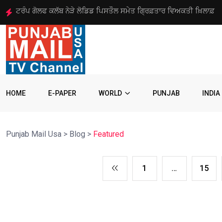
ਅਮਰੀਕਾ ਵੱਲੋਂ ਨਸ਼ਾ ਤਸਕਰੀ ਗਿਰੋਹ ਦੇ 8 ਆਗੂਆਂ ‘ਤੇ 10
HOME
E-PAPER
WORLD
PUNJAB
INDIA
Punjab Mail Usa
>
Blog
>
Featured
1
…
15