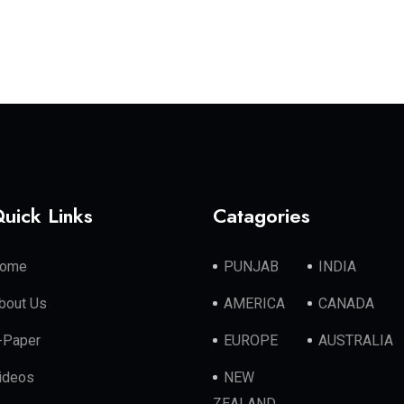
uick Links
Catagories
ome
PUNJAB
INDIA
bout Us
AMERICA
CANADA
-Paper
EUROPE
AUSTRALIA
ideos
NEW
ZEALAND