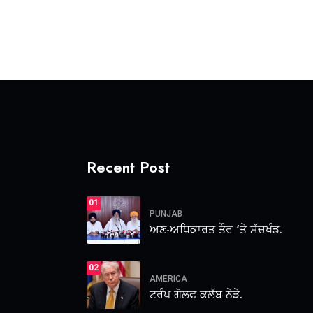
Recent Post
01
PUNJAB
ਅਣ-ਅਧਿਕਾਰਤ ਤੌਰ ‘ਤੇ ਸੱਚਖੰਡ.
02
AMERICA
ਟਰੰਪ ਗੋਲਫ ਕਲੱਬ ਨੇੜੇ.