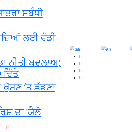
ਯਾਤਰਾ ਸਬੰਧੀ
ੀਜ਼ਿਆਂ ਲਈ ਵੱਡੀ
Punjabi
English
ੱਡਾ ਨੀਤੀ ਬਦਲਾਅ;
ਦਿੱਤੇ
 ਖੁੱਸਣ ‘ਤੇ ਛੱਡਣਾ
ਿਸ਼ ਦਾ ‘ਯੈਲੋ
+1-916-320-9444 (USA)