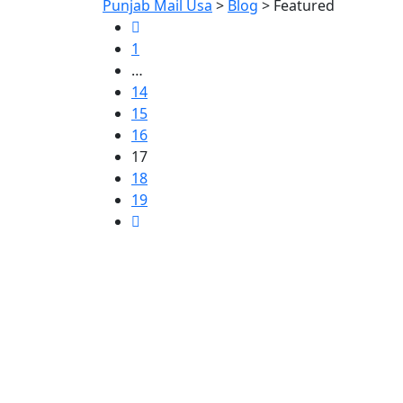
Punjab Mail Usa
>
Blog
>
Featured
1
…
14
15
16
17
18
19