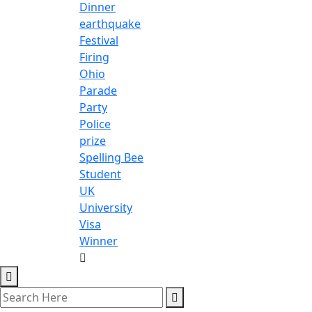
Dinner
earthquake
Festival
Firing
Ohio
Parade
Party
Police
prize
Spelling Bee
Student
UK
University
Visa
Winner