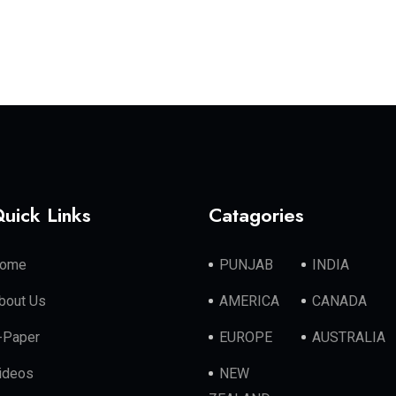
uick Links
Catagories
ome
PUNJAB
INDIA
bout Us
AMERICA
CANADA
-Paper
EUROPE
AUSTRALIA
ideos
NEW