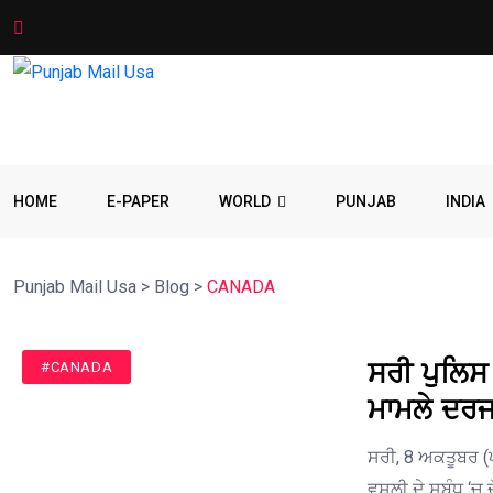
HOME
E-PAPER
WORLD
PUNJAB
INDIA
Punjab Mail Usa
>
Blog
>
CANADA
ਸਰੀ ਪੁਲਿਸ 
#CANADA
ਮਾਮਲੇ ਦਰ
ਸਰੀ, 8 ਅਕਤੂਬਰ (ਪ
ਵਸੂਲੀ ਦੇ ਸਬੰਧ ‘ਚ 