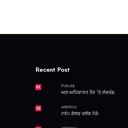
Recent Post
PUNJAB
01
ਅਣ-ਅਧਿਕਾਰਤ ਤੌਰ ‘ਤੇ ਸੱਚਖੰਡ.
AMERICA
02
ਟਰੰਪ ਗੋਲਫ ਕਲੱਬ ਨੇੜੇ.