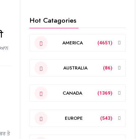
Hot Catagories
ੀ
AMERICA
(4651)
ਧਿਆਨ
AUSTRALIA
(86)
CANADA
(1369)
EUROPE
(543)
ਬਰ ਤੇ