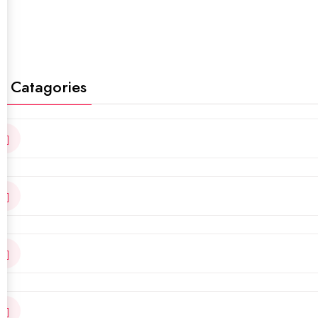
t Catagories