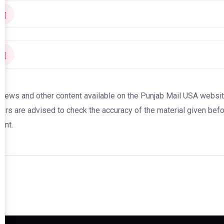
news and other content available on the Punjab Mail USA website a
ers are advised to check the accuracy of the material given befor
ent.