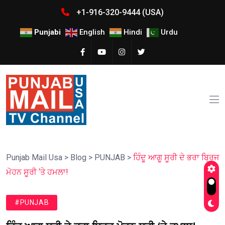
+1-916-320-9444 (USA)
Punjabi
English
Hindi
Urdu
Punjab Mail Usa
>
Blog
>
PUNJAB
>
ਹਿੰਦੂ ਆਗੂ ਸੂਰੀ ਦੇ ਭਰਾ ਬ੍ਰਿਜ
ਮੋਹਨ ਸੂਰੀ ‘ਤੇ ਹਮਲਾ!
#PUNJAB