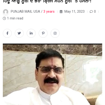
ਹਿੰਦੂ ਆਗੂ ਸੂਰੀ ਦੇ ਭਰਾ ਬ੍ਰਿਜ ਮੋਹਨ ਸੂਰੀ ‘ਤੇ ਹਮਲਾ!
PUNJAB MAIL USA /
3 years
May 11, 2023
0
1 min read