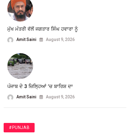
ਮੁੱਖ ਮੰਤਰੀ ਵੱਲੋਂ ਜਗਤਾਰ ਸਿੰਘ ਹਵਾਰਾ ਨੂੰ
Amit Saini
August 9, 2026
ਪੰਜਾਬ ਦੇ 3 ਜ਼ਿਲ੍ਹਿਆਂ ‘ਚ ਬਾਰਿਸ਼ ਦਾ
Amit Saini
August 9, 2026
#PUNJAB