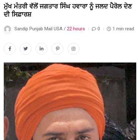
ਮੁੱਖ ਮੰਤਰੀ ਵੱਲੋਂ ਜਗਤਾਰ ਸਿੰਘ ਹਵਾਰਾ ਨੂੰ ਜਲਦ ਪੈਰੋਲ ਦੇਣ
ਦੀ ਸਿਫ਼ਾਰਸ਼
Sandip Punjab Mail USA /
22 hours
0
1 min read