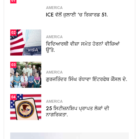
01
AMERICA
ICE ਵੱਲੋਂ ਜੁਲਾਈ ‘ਚ ਰਿਕਾਰਡ 51.
02
AMERICA
ਵਿਦਿਆਰਥੀ ਵੀਜ਼ਾ ਸਮੇਤ ਹੋਰਨਾਂ ਵੀਜ਼ਿਆਂ
ਉੱਤੇ.
03
AMERICA
ਗੁਰਜਤਿੰਦਰ ਸਿੰਘ ਰੰਧਾਵਾ ਇੰਟਰਫੇਥ ਕੌਂਸਲ ਦੇ.
04
AMERICA
25 ਸਿਟੀਜ਼ਨਸ਼ਿਪ ਪ੍ਰਾਪਤ ਲੋਕਾਂ ਦੀ
ਨਾਗਰਿਕਤਾ.