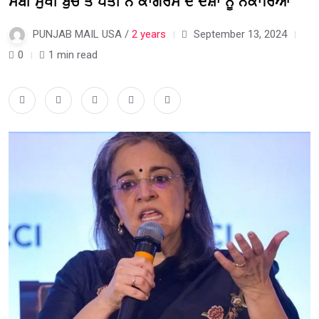
ਸੇਬੀ ਮੁਖੀ ਬੁੱਚ ਤੇ ਪਤੀ ਨੇ ਕਾਂਗਰਸ ਦੇ ਦੋਸ਼ਾਂ ਨੂੰ ਨਕਾਰਿਆ
PUNJAB MAIL USA /
2 years
September 13, 2024
0
1 min read