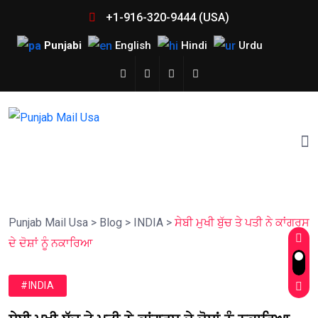
+1-916-320-9444 (USA)
Punjabi
English
Hindi
Urdu
Punjab Mail Usa
>
Blog
>
INDIA
>
ਸੇਬੀ ਮੁਖੀ ਬੁੱਚ ਤੇ ਪਤੀ ਨੇ ਕਾਂਗਰਸ
ਦੇ ਦੋਸ਼ਾਂ ਨੂੰ ਨਕਾਰਿਆ
#INDIA