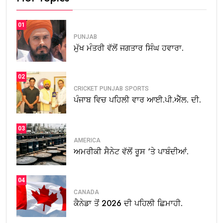
01
PUNJAB
ਮੁੱਖ ਮੰਤਰੀ ਵੱਲੋਂ ਜਗਤਾਰ ਸਿੰਘ ਹਵਾਰਾ.
02
CRICKET
PUNJAB
SPORTS
ਪੰਜਾਬ ਵਿਚ ਪਹਿਲੀ ਵਾਰ ਆਈ.ਪੀ.ਐੱਲ. ਦੀ.
03
AMERICA
ਅਮਰੀਕੀ ਸੈਨੇਟ ਵੱਲੋਂ ਰੂਸ ‘ਤੇ ਪਾਬੰਦੀਆਂ.
04
CANADA
ਕੈਨੇਡਾ ਤੋਂ 2026 ਦੀ ਪਹਿਲੀ ਛਿਮਾਹੀ.