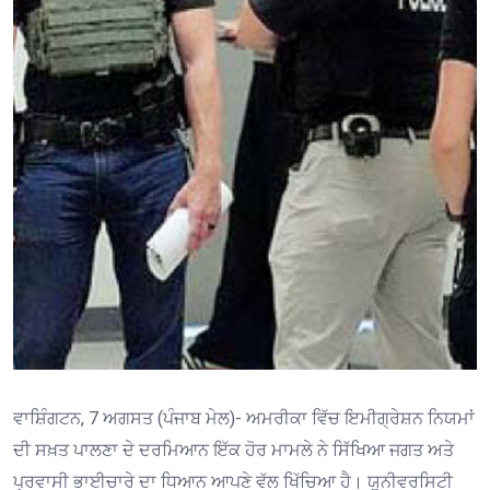
ਵਾਸ਼ਿੰਗਟਨ, 7 ਅਗਸਤ (ਪੰਜਾਬ ਮੇਲ)- ਅਮਰੀਕਾ ਵਿੱਚ ਇਮੀਗ੍ਰੇਸ਼ਨ ਨਿਯਮਾਂ
ਦੀ ਸਖ਼ਤ ਪਾਲਣਾ ਦੇ ਦਰਮਿਆਨ ਇੱਕ ਹੋਰ ਮਾਮਲੇ ਨੇ ਸਿੱਖਿਆ ਜਗਤ ਅਤੇ
ਪ੍ਰਵਾਸੀ ਭਾਈਚਾਰੇ ਦਾ ਧਿਆਨ ਆਪਣੇ ਵੱਲ ਖਿੱਚਿਆ ਹੈ। ਯੂਨੀਵਰਸਿਟੀ