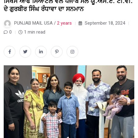
ਸਿੱਖਸ ਆਫ ਸਿਆਟਲ ਵੱਲੋਂ ਪੰਜਾਬ ਮੇਲ ਯੂ.ਐੱਸ.ਏ. ਟੀ.ਵੀ.
ਦੇ ਗੁਰਬੀਰ ਸਿੰਘ ਰੰਧਾਵਾ ਦਾ ਸਨਮਾਨ
PUNJAB MAIL USA /
2 years
September 18, 2024
0
1 min read