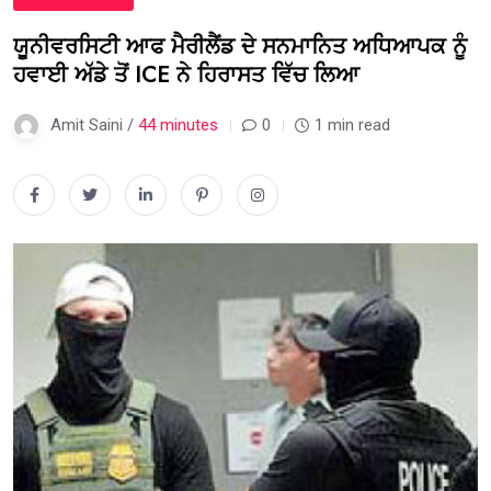
ਯੂਨੀਵਰਸਿਟੀ ਆਫ ਮੈਰੀਲੈਂਡ ਦੇ ਸਨਮਾਨਿਤ ਅਧਿਆਪਕ ਨੂੰ
ਹਵਾਈ ਅੱਡੇ ਤੋਂ ICE ਨੇ ਹਿਰਾਸਤ ਵਿੱਚ ਲਿਆ
Amit Saini /
44 minutes
0
1 min read