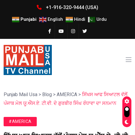
+1-916-320-9444 (USA)
Punjabi
English
Hindi
Urdu
Punjab Mail Usa
>
Blog
>
AMERICA
>
ਸਿੱਖਸ ਆਫ ਸਿਆਟਲ ਵੱਲੋਂ
ਪੰਜਾਬ ਮੇਲ ਯੂ.ਐੱਸ.ਏ. ਟੀ.ਵੀ. ਦੇ ਗੁਰਬੀਰ ਸਿੰਘ ਰੰਧਾਵਾ ਦਾ ਸਨਮਾਨ
#AMERICA