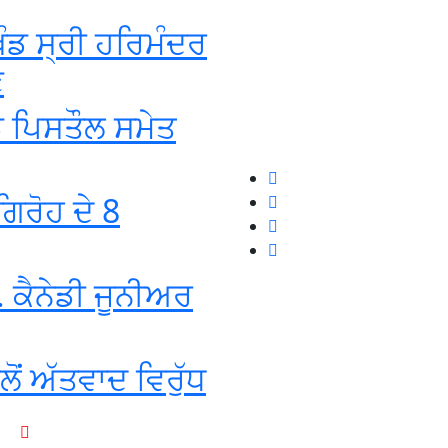
ੰਡ ਸ੍ਰੀ ਹਰਿਮੰਦਰ
ਣ
ਡ ਪਿਸਤੌਲ ਸਮੇਤ
ਿਰੋਹ ਦੇ 8
 ਕੈਨੇਡੀ ਜੂਨੀਅਰ
ਂ ਅੱਤਵਾਦ ਵਿਰੁੱਧ
+1-916-320-9444 (USA)