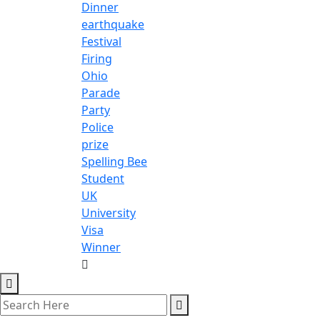
Dinner
earthquake
Festival
Firing
Ohio
Parade
Party
Police
prize
Spelling Bee
Student
UK
University
Visa
Winner