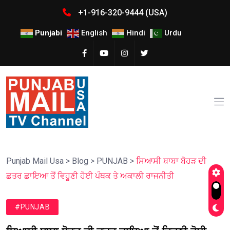
+1-916-320-9444 (USA)
Punjabi
English
Hindi
Urdu
Punjab Mail Usa
>
Blog
>
PUNJAB
>
ਸਿਆਸੀ ਬਾਬਾ ਬੋਹੜ ਦੀ
ਛਤਰ ਛਾਇਆ ਤੋਂ ਵਿਹੂਣੀ ਹੋਈ ਪੰਥਕ ਤੇ ਅਕਾਲੀ ਰਾਜਨੀਤੀ
#PUNJAB