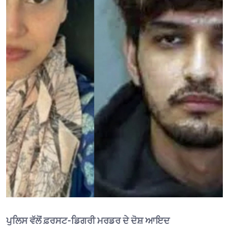
ਪੁਲਿਸ ਵੱਲੋਂ ਫ਼ਰਸਟ-ਡਿਗਰੀ ਮਰਡਰ ਦੇ ਦੋਸ਼ ਆਇਦ