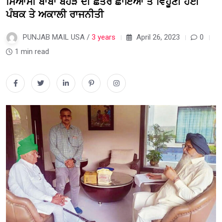
ਸਿਆਸੀ ਬਾਬਾ ਬੋਹੜ ਦੀ ਛਤਰ ਛਾਇਆ ਤੋਂ ਵਿਹੂਣੀ ਹੋਈ
ਪੰਥਕ ਤੇ ਅਕਾਲੀ ਰਾਜਨੀਤੀ
PUNJAB MAIL USA /
3 years
April 26, 2023
0
1 min read