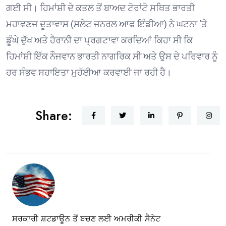
ਗਈ ਸੀ। ਹਿਮਾਂਸ਼ੀ ਦੇ ਕਤਲ ਤੋਂ ਬਾਅਦ ਟੋਰਾਂਟੋ ਸਥਿਤ ਭਾਰਤੀ
ਮਹਾਵਣਜ ਦੂਤਾਵਾਸ (ਸਲੇਟ ਜਨਰਲ ਆਫ ਇੰਡੀਆ) ਨੇ ਘਟਨਾ ‘ਤੇ
ਡੂੰਘੇ ਦੁੱਖ ਅਤੇ ਹੈਰਾਨੀ ਦਾ ਪ੍ਰਗਟਾਵਾ ਕਰਦਿਆਂ ਕਿਹਾ ਸੀ ਕਿ
ਹਿਮਾਂਸ਼ੀ ਇੱਕ ਨੌਜਵਾਨ ਭਾਰਤੀ ਨਾਗਰਿਕ ਸੀ ਅਤੇ ਉਸ ਦੇ ਪਰਿਵਾਰ ਨੂੰ
ਹਰ ਸੰਭਵ ਸਹਾਇਤਾ ਮੁਹੱਈਆ ਕਰਵਾਈ ਜਾ ਰਹੀ ਹੈ।
Share:
ਸਰਕਾਰੀ ਸ਼ਟਡਾਊਨ ਤੋਂ ਬਚਣ ਲਈ ਅਮਰੀਕੀ ਸੈਨੇਟ