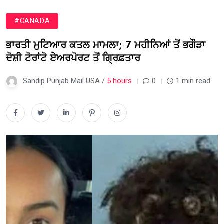
#CANADA
ਭਾਰਤੀ ਮੁਟਿਆਰ ਕਤਲ ਮਾਮਲਾ; 7 ਮਹੀਨਿਆਂ ਤੋਂ ਭਗੌੜਾ
ਦੋਸ਼ੀ ਟੋਰਾਂਟੋ ਏਅਰਪੋਰਟ ਤੋਂ ਗ੍ਰਿਫ਼ਤਾਰ
Sandip Punjab Mail USA /
5 hours
0
1 min read