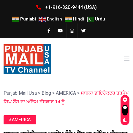
+1-916-320-9444 (USA)
Punjabi
English
Hindi
Urdu
Punjab Mail Usa
>
Blog
>
AMERICA
>
ਸਾਬਕਾ ਡਾਇਰੈਕਟਰ ਤਰਸੇਮ
ਸਿੰਘ ਬੈਂਸ ਦਾ ਅੰਤਿਮ ਸੰਸਕਾਰ 14 ਨੂੰ
#AMERICA