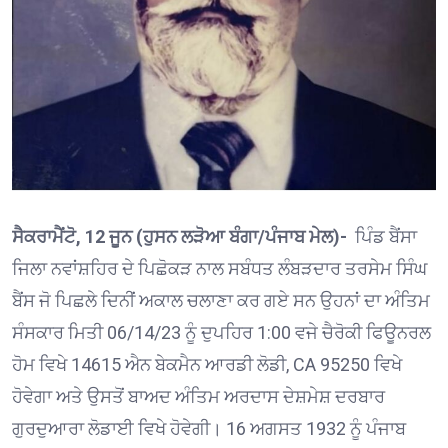
ਸੈਕਰਾਮੈਂਟੋ, 12 ਜੂਨ (ਹੁਸਨ ਲੜੋਆ ਬੰਗਾ/ਪੰਜਾਬ ਮੇਲ)-
ਪਿੰਡ ਬੈਂਸਾ
ਜਿਲਾ ਨਵਾਂਸ਼ਹਿਰ ਦੇ ਪਿਛੋਕੜ ਨਾਲ ਸਬੰਧਤ ਲੰਬੜਦਾਰ ਤਰਸੇਮ ਸਿੰਘ
ਬੈਂਸ ਜੋ ਪਿਛਲੇ ਦਿਨੀਂ ਅਕਾਲ ਚਲਾਣਾ ਕਰ ਗਏ ਸਨ ਉਹਨਾਂ ਦਾ ਅੰਤਿਮ
ਸੰਸਕਾਰ ਮਿਤੀ 06/14/23 ਨੂੰ ਦੁਪਹਿਰ 1:00 ਵਜੇ ਚੈਰੋਕੀ ਫਿਊਨਰਲ
ਹੋਮ ਵਿਖੇ 14615 ਐਨ ਬੇਕਮੈਨ ਆਰਡੀ ਲੋਡੀ, CA 95250 ਵਿਖੇ
ਹੋਵੇਗਾ ਅਤੇ ਉਸਤੋਂ ਬਾਅਦ ਅੰਤਿਮ ਅਰਦਾਸ ਦੇਸ਼ਮੇਸ਼ ਦਰਬਾਰ
ਗੁਰਦੁਆਰਾ ਲੋਡਾਈ ਵਿਖੇ ਹੋਵੇਗੀ। 16 ਅਗਸਤ 1932 ਨੂੰ ਪੰਜਾਬ