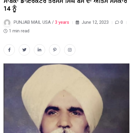
ਸਾਬਕਾ ਡਾਇਰੈਕਟਰ ਤਰਸੇਮ ਸਿੰਘ ਬੈਂਸ ਦਾ ਅੰਤਿਮ ਸੰਸਕਾਰ
14 ਨੂੰ
PUNJAB MAIL USA /
3 years
June 12, 2023
0
1 min read