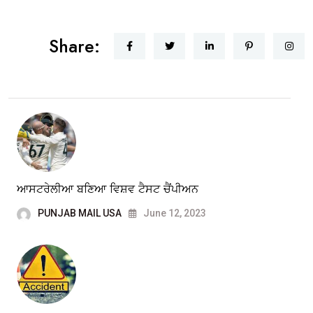
Share:
ਆਸਟਰੇਲੀਆ ਬਣਿਆ ਵਿਸ਼ਵ ਟੈਸਟ ਚੈਂਪੀਅਨ
PUNJAB MAIL USA
June 12, 2023