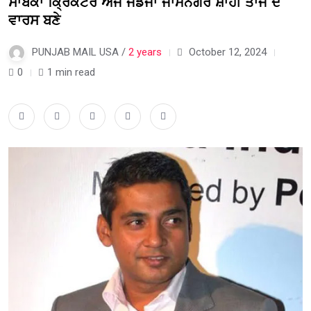
ਸਾਬਕਾ ਕ੍ਰਿਕਟਰ ਅਜੇ ਜਡੇਜਾ ਜਾਮਨਗਰ ਸ਼ਾਹੀ ਤਾਜ ਦੇ
ਵਾਰਸ ਬਣੇ
PUNJAB MAIL USA /
2 years
October 12, 2024
0
1 min read