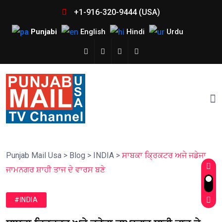
+1-916-320-9444 (USA)
Punjabi
English
Hindi
Urdu
Punjab Mail Usa
>
Blog
>
INDIA
>
ਸਾਬਕਾ ਕ੍ਰਿਕਟਰ ਅਜੇ ਜਡੇਜਾ
ਜਾਮਨਗਰ ਸ਼ਾਹੀ ਤਾਜ ਦੇ ਵਾਰਸ ਬਣੇ
#INDIA