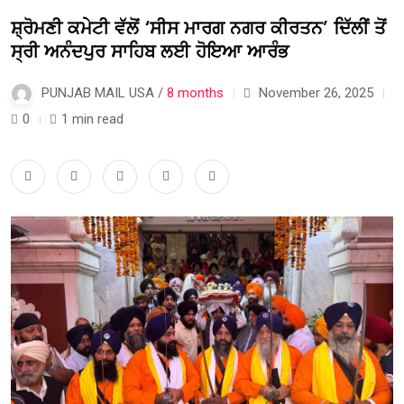
ਸ਼੍ਰੋਮਣੀ ਕਮੇਟੀ ਵੱਲੋਂ ‘ਸੀਸ ਮਾਰਗ ਨਗਰ ਕੀਰਤਨ’ ਦਿੱਲੀਂ ਤੋਂ
ਸ੍ਰੀ ਅਨੰਦਪੁਰ ਸਾਹਿਬ ਲਈ ਹੋਇਆ ਆਰੰਭ
PUNJAB MAIL USA /
8 months
November 26, 2025
0
1 min read