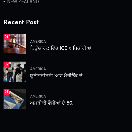
NEW ZEALAND
Recent Post
01
AMERICA
ਨਿਊਯਾਰਕ ਵਿੱਚ ICE ਅਧਿਕਾਰੀਆਂ.
02
AMERICA
ਯੂਨੀਵਰਸਿਟੀ ਆਫ ਮੈਰੀਲੈਂਡ ਦੇ.
03
AMERICA
ਅਮਰੀਕੀ ਫੌਜੀਆਂ ਦੇ 50.