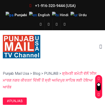
+1-916-320-9444 (USA)
Punjabi
English
Hindi
Urdu
Punjab Mail Usa
>
Blog
>
PUNJAB
>
ਸ਼੍ਰੋਮਣੀ ਕਮੇਟੀ ਵੱਲੋਂ ‘ਸੀਸ
ਮਾਰਗ ਨਗਰ ਕੀਰਤਨ’ ਦਿੱਲੀਂ ਤੋਂ ਸ੍ਰੀ ਅਨੰਦਪੁਰ ਸਾਹਿਬ ਲਈ ਹੋਇਆ
ਆਰੰਭ
#PUNJAB