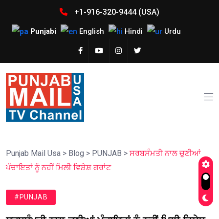
+1-916-320-9444 (USA)
Punjabi
English
Hindi
Urdu
Punjab Mail Usa
>
Blog
>
PUNJAB
>
ਸਰਬਸੰਮਤੀ ਨਾਲ ਚੁਣੀਆਂ
ਪੰਚਾਇਤਾਂ ਨੂੰ ਨਹੀਂ ਮਿਲੀ ਵਿਸ਼ੇਸ਼ ਗਰਾਂਟ
#PUNJAB