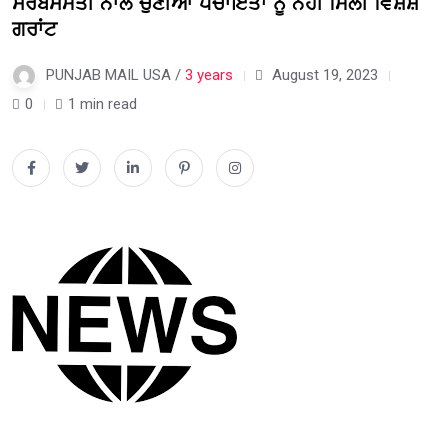
ਸਰਬਸੰਮਤੀ ਨਾਲ ਚੁਣੀਆਂ ਪੰਚਾਇਤਾਂ ਨੂੰ ਨਹੀਂ ਮਿਲੀ ਵਿਸ਼ੇਸ਼
ਗਰਾਂਟ
PUNJAB MAIL USA /
3 years
August 19, 2023
0
1 min read