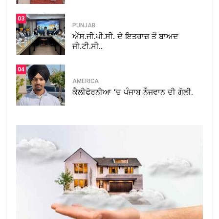
03
PUNJAB
ਐੱਸ.ਜੀ.ਪੀ.ਸੀ. ਦੇ ਇਤਰਾਜ਼ ਤੋਂ ਬਾਅਦ
ਜੀ.ਟੀ.ਸੀ..
04
AMERICA
ਕੈਲੀਫੋਰਨੀਆ ‘ਚ ਪੰਜਾਬ ਨੌਜਵਾਨ ਦੀ ਗੋਲੀ.