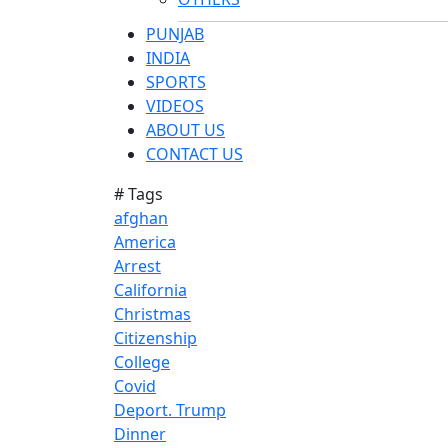
PUNJAB
INDIA
SPORTS
VIDEOS
ABOUT US
CONTACT US
# Tags
afghan
America
Arrest
California
Christmas
Citizenship
College
Covid
Deport. Trump
Dinner