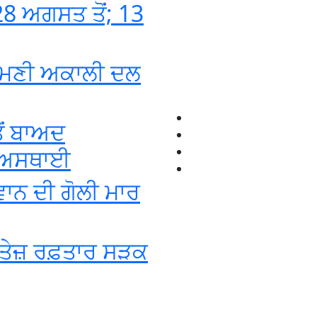
8 ਅਗਸਤ ਤੋਂ; 13
ਰੋਮਣੀ ਅਕਾਲੀ ਦਲ
ੋਂ ਬਾਅਦ
ਦਾ ਅਸਥਾਈ
ਵਾਨ ਦੀ ਗੋਲੀ ਮਾਰ
ੂੰ ਤੇਜ਼ ਰਫ਼ਤਾਰ ਸੜਕ
+1-916-320-9444 (USA)