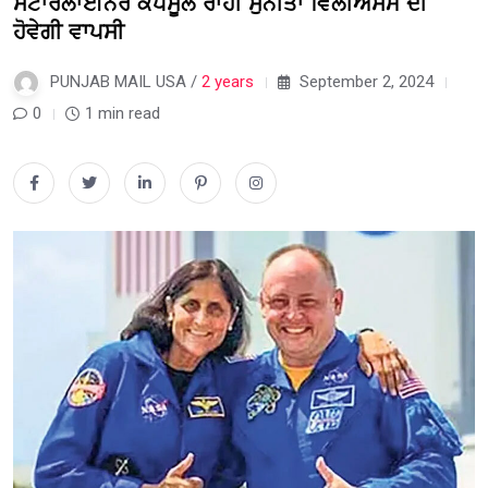
ਸਟਾਰਲਾਈਨਰ ਕੈਪਸੂਲ ਰਾਹੀਂ ਸੁਨੀਤਾ ਵਿਲੀਅਸਮ ਦੀ
ਹੋਵੇਗੀ ਵਾਪਸੀ
PUNJAB MAIL USA /
2 years
September 2, 2024
0
1 min read