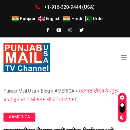
+1-916-320-9444 (USA)
Punjabi
English
Hindi
Urdu
Punjab Mail Usa
>
Blog
>
AMERICA
>
ਸਟਾਰਲਾਈਨਰ ਕੈਪਸੂਲ
ਰਾਹੀਂ ਸੁਨੀਤਾ ਵਿਲੀਅਸਮ ਦੀ ਹੋਵੇਗੀ ਵਾਪਸੀ
#AMERICA