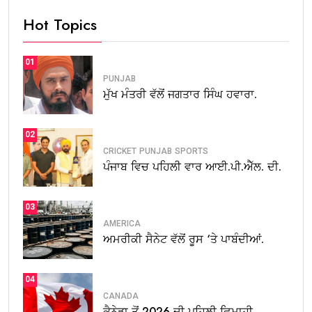
Hot Topics
01
PUNJAB
ਮੁੱਖ ਮੰਤਰੀ ਵੱਲੋਂ ਜਗਤਾਰ ਸਿੰਘ ਹਵਾਰਾ.
02
CRICKET
PUNJAB
SPORTS
ਪੰਜਾਬ ਵਿਚ ਪਹਿਲੀ ਵਾਰ ਆਈ.ਪੀ.ਐੱਲ. ਦੀ.
03
AMERICA
ਅਮਰੀਕੀ ਸੈਨੇਟ ਵੱਲੋਂ ਰੂਸ ‘ਤੇ ਪਾਬੰਦੀਆਂ.
04
CANADA
ਕੈਨੇਡਾ ਤੋਂ 2026 ਦੀ ਪਹਿਲੀ ਛਿਮਾਹੀ.