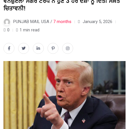
ਵੈਨੇਜ਼ੁਏਲਾ ਮਗਰੋਂ ਟਰੰਪ ਨੇ ਹੁਣ 3 ਹੋਰ ਦੇਸ਼ਾਂ ਨੂੰ ਦਿੱਤੀ ਸਖ਼ਤ
ਚਿਤਾਵਨੀ!
PUNJAB MAIL USA /
7 months
January 5, 2026
0
1 min read