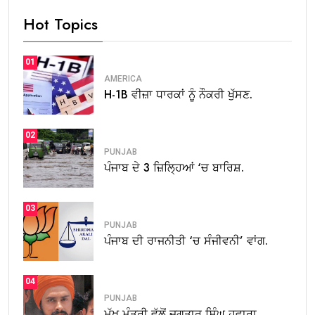
Hot Topics
01
AMERICA
H-1B ਵੀਜ਼ਾ ਧਾਰਕਾਂ ਨੂੰ ਨੌਕਰੀ ਖੁੱਸਣ.
02
PUNJAB
ਪੰਜਾਬ ਦੇ 3 ਜ਼ਿਲ੍ਹਿਆਂ ‘ਚ ਬਾਰਿਸ਼.
03
PUNJAB
ਪੰਜਾਬ ਦੀ ਰਾਜਨੀਤੀ ‘ਚ ਸੰਜੀਵਨੀ’ ਵਾਂਗ.
04
PUNJAB
ਮੁੱਖ ਮੰਤਰੀ ਵੱਲੋਂ ਜਗਤਾਰ ਸਿੰਘ ਹਵਾਰਾ.