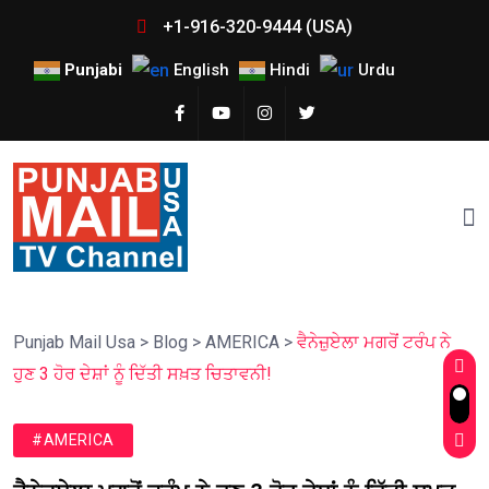
+1-916-320-9444 (USA)
Punjabi
English
Hindi
Urdu
Punjab Mail Usa
>
Blog
>
AMERICA
>
ਵੈਨੇਜ਼ੁਏਲਾ ਮਗਰੋਂ ਟਰੰਪ ਨੇ
ਹੁਣ 3 ਹੋਰ ਦੇਸ਼ਾਂ ਨੂੰ ਦਿੱਤੀ ਸਖ਼ਤ ਚਿਤਾਵਨੀ!
#AMERICA