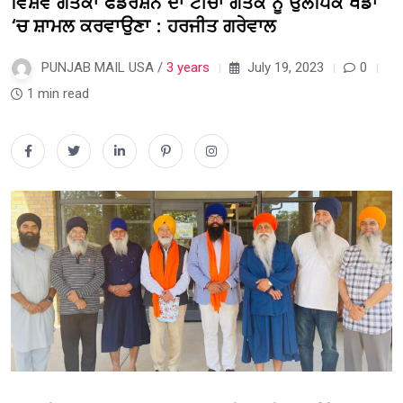
ਵਿਸ਼ਵ ਗੱਤਕਾ ਫੈਡਰੇਸ਼ਨ ਦਾ ਟੀਚਾ ਗੱਤਕੇ ਨੂੰ ਉਲੰਪਿਕ ਖੇਡਾਂ
‘ਚ ਸ਼ਾਮਲ ਕਰਵਾਉਣਾ : ਹਰਜੀਤ ਗਰੇਵਾਲ
PUNJAB MAIL USA /
3 years
July 19, 2023
0
1 min read