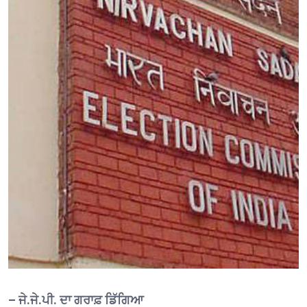
– ਜੇ.ਜੇ.ਪੀ. ਦਾ ਗਰਾਫ਼ ਡਿੱਗਿਆ