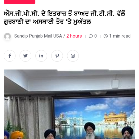
ਐੱਸ.ਜੀ.ਪੀ.ਸੀ. ਦੇ ਇਤਰਾਜ਼ ਤੋਂ ਬਾਅਦ ਜੀ.ਟੀ.ਸੀ. ਵੱਲੋਂ
ਗੁਰਬਾਣੀ ਦਾ ਅਸਥਾਈ ਤੌਰ ‘ਤੇ ਮੁਅੱਤਲ
Sandip Punjab Mail USA /
2 hours
0
1 min read