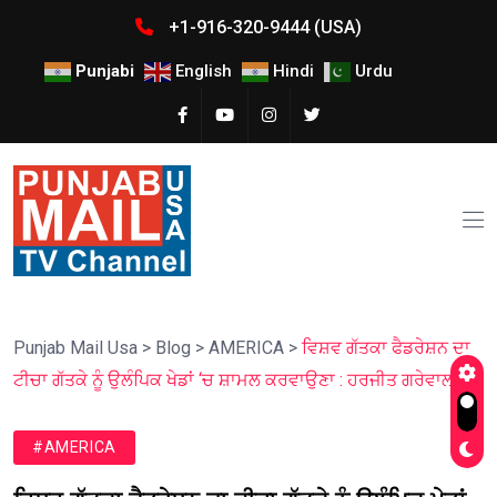
+1-916-320-9444 (USA)
Punjabi
English
Hindi
Urdu
Punjab Mail Usa
>
Blog
>
AMERICA
>
ਵਿਸ਼ਵ ਗੱਤਕਾ ਫੈਡਰੇਸ਼ਨ ਦਾ
ਟੀਚਾ ਗੱਤਕੇ ਨੂੰ ਉਲੰਪਿਕ ਖੇਡਾਂ ‘ਚ ਸ਼ਾਮਲ ਕਰਵਾਉਣਾ : ਹਰਜੀਤ ਗਰੇਵਾਲ
#AMERICA