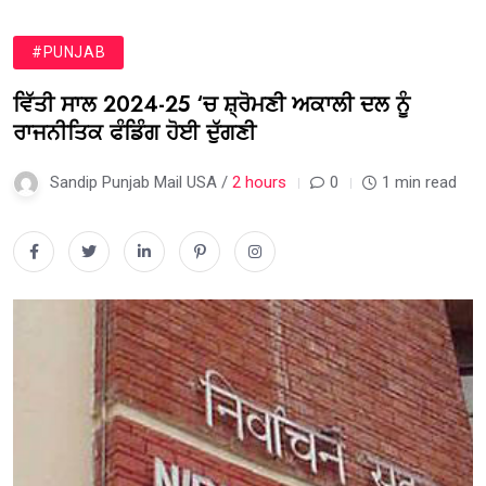
#PUNJAB
ਵਿੱਤੀ ਸਾਲ 2024-25 ‘ਚ ਸ਼੍ਰੋਮਣੀ ਅਕਾਲੀ ਦਲ ਨੂੰ
ਰਾਜਨੀਤਿਕ ਫੰਡਿੰਗ ਹੋਈ ਦੁੱਗਣੀ
Sandip Punjab Mail USA /
2 hours
0
1 min read