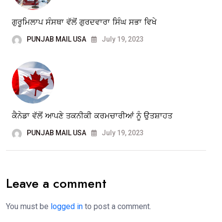
ਗੁਰੂਮਿਲਾਪ ਸੰਸਥਾ ਵੱਲੋਂ ਗੁਰਦਵਾਰਾ ਸਿੰਘ ਸਭਾ ਵਿਖੇ
PUNJAB MAIL USA
July 19, 2023
ਕੈਨੇਡਾ ਵੱਲੋਂ ਆਪਣੇ ਤਕਨੀਕੀ ਕਰਮਚਾਰੀਆਂ ਨੂੰ ਉਤਸ਼ਾਹਤ
PUNJAB MAIL USA
July 19, 2023
Leave a comment
You must be
logged in
to post a comment.