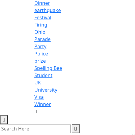
Dinner
earthquake
Festival
Firing
Ohio
Parade
Party
Police
prize
Spelling Bee
Student
UK
University
Visa
Winner