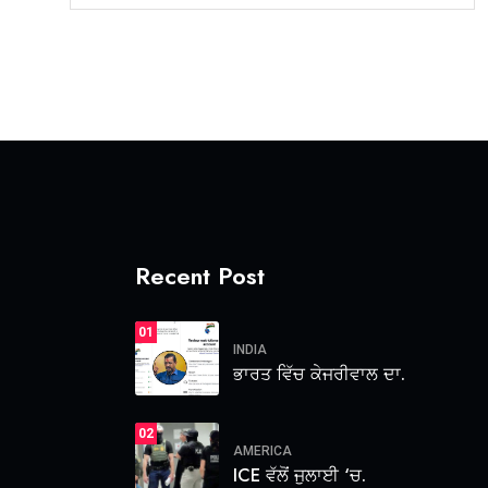
Recent Post
01
INDIA
ਭਾਰਤ ਵਿੱਚ ਕੇਜਰੀਵਾਲ ਦਾ.
02
AMERICA
ICE ਵੱਲੋਂ ਜੁਲਾਈ ‘ਚ.