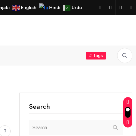
njabi
English
Hindi
Urdu
# Tags
Search