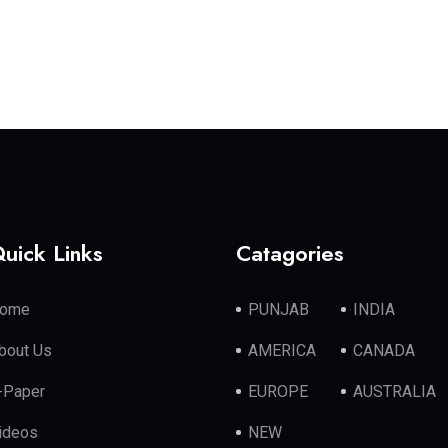
uick Links
Catagories
ome
PUNJAB
INDIA
bout Us
AMERICA
CANADA
-Paper
EUROPE
AUSTRALIA
ideos
NEW