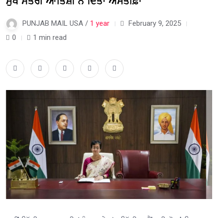
ਮੁੱਖ ਮੰਤਰੀ ਆਤਿਸ਼ੀ ਨੇ ਦਿੱਤਾ ਅਸਤੀਫ਼ਾ
PUNJAB MAIL USA /
1 year
February 9, 2025
0
1 min read