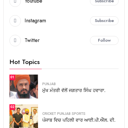
Youtube
Subscribe
Instagram
Subscribe
Twitter
Follow
Hot Topics
01
PUNJAB
ਮੁੱਖ ਮੰਤਰੀ ਵੱਲੋਂ ਜਗਤਾਰ ਸਿੰਘ ਹਵਾਰਾ.
02
CRICKET
PUNJAB
SPORTS
ਪੰਜਾਬ ਵਿਚ ਪਹਿਲੀ ਵਾਰ ਆਈ.ਪੀ.ਐੱਲ. ਦੀ.