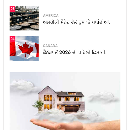
03
AMERICA
ਅਮਰੀਕੀ ਸੈਨੇਟ ਵੱਲੋਂ ਰੂਸ ‘ਤੇ ਪਾਬੰਦੀਆਂ.
04
CANADA
ਕੈਨੇਡਾ ਤੋਂ 2026 ਦੀ ਪਹਿਲੀ ਛਿਮਾਹੀ.