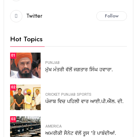
Twitter
Follow
Hot Topics
01
PUNJAB
ਮੁੱਖ ਮੰਤਰੀ ਵੱਲੋਂ ਜਗਤਾਰ ਸਿੰਘ ਹਵਾਰਾ.
02
CRICKET
PUNJAB
SPORTS
ਪੰਜਾਬ ਵਿਚ ਪਹਿਲੀ ਵਾਰ ਆਈ.ਪੀ.ਐੱਲ. ਦੀ.
03
AMERICA
ਅਮਰੀਕੀ ਸੈਨੇਟ ਵੱਲੋਂ ਰੂਸ ‘ਤੇ ਪਾਬੰਦੀਆਂ.