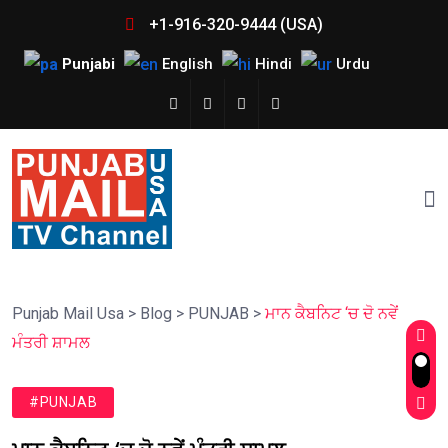
+1-916-320-9444 (USA)
Punjabi
English
Hindi
Urdu
Punjab Mail Usa
>
Blog
>
PUNJAB
>
ਮਾਨ ਕੈਬਨਿਟ ‘ਚ ਦੋ ਨਵੇਂ
ਮੰਤਰੀ ਸ਼ਾਮਲ
#PUNJAB