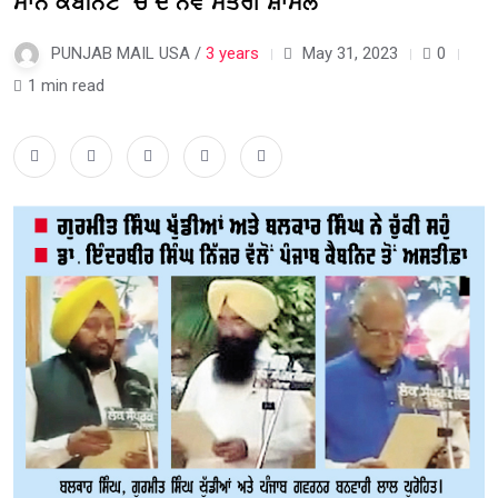
ਮਾਨ ਕੈਬਨਿਟ ‘ਚ ਦੋ ਨਵੇਂ ਮੰਤਰੀ ਸ਼ਾਮਲ
PUNJAB MAIL USA /
3 years
May 31, 2023
0
1 min read