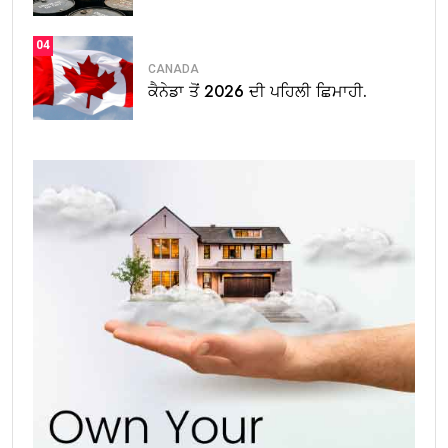
04
CANADA
ਕੈਨੇਡਾ ਤੋਂ 2026 ਦੀ ਪਹਿਲੀ ਛਿਮਾਹੀ.