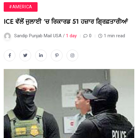
#AMERICA
ICE ਵੱਲੋਂ ਜੁਲਾਈ ‘ਚ ਰਿਕਾਰਡ 51 ਹਜ਼ਾਰ ਗ੍ਰਿਫ਼ਤਾਰੀਆਂ
Sandip Punjab Mail USA /
1 day
0
1 min read