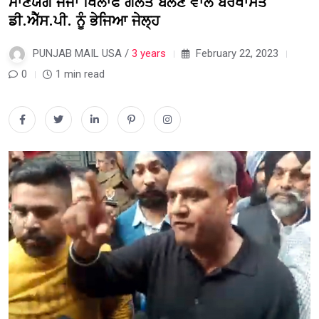
ਮਾਣਯੋਗ ਜੱਜਾਂ ਖਿਲਾਫ ਗਲਤ ਬੋਲਣ ਵਾਲੇ ਬਰਖਾਸਤ
ਡੀ.ਐੱਸ.ਪੀ. ਨੂੰ ਭੇਜਿਆ ਜੇਲ੍ਹ
PUNJAB MAIL USA /
3 years
February 22, 2023
0
1 min read