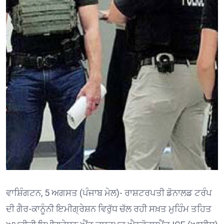
ਵਾਸ਼ਿੰਗਟਨ, 5 ਅਗਸਤ (ਪੰਜਾਬ ਮੇਲ)- ਰਾਸ਼ਟਰਪਤੀ ਡੋਨਾਲਡ ਟਰੰਪ
ਦੀ ਗੈਰ-ਕਾਨੂੰਨੀ ਇਮੀਗ੍ਰੇਸ਼ਨ ਵਿਰੁੱਧ ਚੱਲ ਰਹੀ ਸਖ਼ਤ ਮੁਹਿੰਮ ਤਹਿਤ