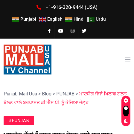
+1-916-320-9444 (USA)
Punjabi
English
Hindi
Urdu
Punjab Mail Usa
>
Blog
>
PUNJAB
>
ਮਾਣਯੋਗ ਜੱਜਾਂ ਖਿਲਾਫ ਗਲਤ
ਬੋਲਣ ਵਾਲੇ ਬਰਖਾਸਤ ਡੀ.ਐੱਸ.ਪੀ. ਨੂੰ ਭੇਜਿਆ ਜੇਲ੍ਹ
#PUNJAB