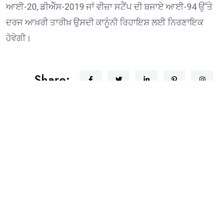
ਆਈ-20, ਡੀਐੱਸ-2019 ਜਾਂ ਵੀਜ਼ਾ ਸਟੈਂਪ ਦੀ ਬਜਾਏ ਆਈ-94 ਉੱਤੇ
ਦਰਜ ਆਖ਼ਰੀ ਤਾਰੀਖ਼ ਉਸਦੀ ਕਾਨੂੰਨੀ ਰਿਹਾਇਸ਼ ਲਈ ਨਿਰਣਾਇਕ
ਹੋਵੇਗੀ।
Share:
ਗੁਰਜਤਿੰਦਰ ਸਿੰਘ ਰੰਧਾਵਾ ਇੰਟਰਫੇਥ ਕੌਂਸਲ ਦੇ ਪੰਜਵੀਂ
Sandip Punjab Mail USA
August 5, 2026