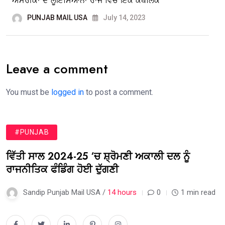
ਅਮਰੀਕਾ ਦੇ ਲੂਇਸਿਆਨਾ ਰਾਜ ਵਿਚ ਇਕ ਕੈਥੋਲਿਕ
PUNJAB MAIL USA
July 14, 2023
Leave a comment
You must be
logged in
to post a comment.
#PUNJAB
ਵਿੱਤੀ ਸਾਲ 2024-25 ‘ਚ ਸ਼੍ਰੋਮਣੀ ਅਕਾਲੀ ਦਲ ਨੂੰ
ਰਾਜਨੀਤਿਕ ਫੰਡਿੰਗ ਹੋਈ ਦੁੱਗਣੀ
Sandip Punjab Mail USA /
14 hours
0
1 min read