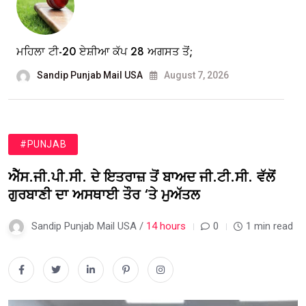
ਮਹਿਲਾ ਟੀ-20 ਏਸ਼ੀਆ ਕੱਪ 28 ਅਗਸਤ ਤੋਂ;
Sandip Punjab Mail USA
August 7, 2026
#PUNJAB
ਐੱਸ.ਜੀ.ਪੀ.ਸੀ. ਦੇ ਇਤਰਾਜ਼ ਤੋਂ ਬਾਅਦ ਜੀ.ਟੀ.ਸੀ. ਵੱਲੋਂ
ਗੁਰਬਾਣੀ ਦਾ ਅਸਥਾਈ ਤੌਰ ‘ਤੇ ਮੁਅੱਤਲ
Sandip Punjab Mail USA /
14 hours
0
1 min read