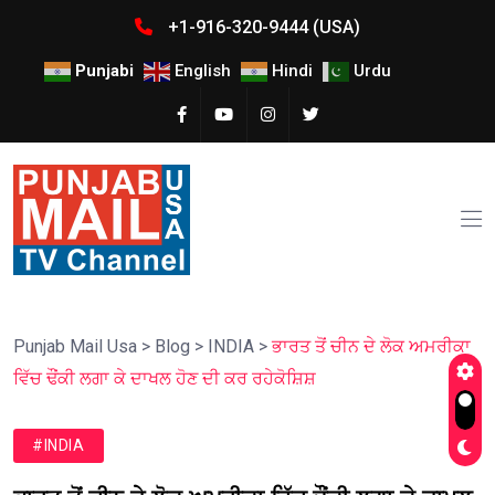
+1-916-320-9444 (USA)
Punjabi
English
Hindi
Urdu
Punjab Mail Usa
>
Blog
>
INDIA
>
ਭਾਰਤ ਤੋਂ ਚੀਨ ਦੇ ਲੋਕ ਅਮਰੀਕਾ
ਵਿੱਚ ਢੌਂਕੀ ਲਗਾ ਕੇ ਦਾਖਲ ਹੋਣ ਦੀ ਕਰ ਰਹੇਕੋਸ਼ਿਸ਼
#INDIA