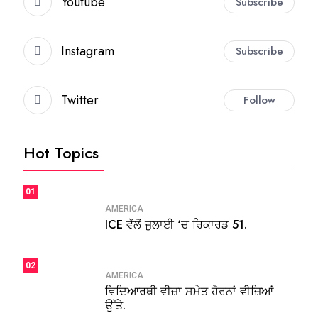
Youtube
Subscribe
Instagram
Subscribe
Twitter
Follow
Hot Topics
01
AMERICA
ICE ਵੱਲੋਂ ਜੁਲਾਈ ‘ਚ ਰਿਕਾਰਡ 51.
02
AMERICA
ਵਿਦਿਆਰਥੀ ਵੀਜ਼ਾ ਸਮੇਤ ਹੋਰਨਾਂ ਵੀਜ਼ਿਆਂ
ਉੱਤੇ.