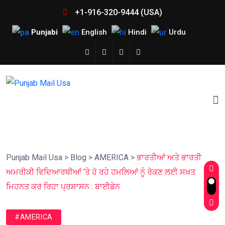
+1-916-320-9444 (USA)
Punjabi
English
Hindi
Urdu
Punjab Mail Usa
>
Blog
>
AMERICA
>
ਭਾਰਤੀਆਂ ਅਤੇ ਭਾਰਤੀ
ਅਮਰੀਕੀ ਵਿਦਿਆਰਥੀਆਂ ‘ਤੇ ਹੋ ਰਹੇ ਹਮਲਿਆਂ ਨੂੰ ਰੋਕਣ ਲਈ ਸਖ਼ਤ
ਮਿਹਨਤ ਕਰ ਰਿਹਾ ਪ੍ਰਸ਼ਾਸਨ : ਬਾਈਡੇਨ
#AMERICA