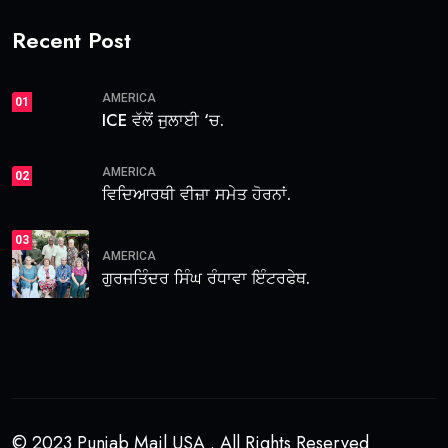
Recent Post
AMERICA
01
ICE ਵੱਲੋਂ ਜੁਲਾਈ ‘ਚ.
AMERICA
02
ਵਿਦਿਆਰਥੀ ਵੀਜ਼ਾ ਸਮੇਤ ਹੋਰਨਾਂ.
03
AMERICA
ਗੁਰਜਤਿੰਦਰ ਸਿੰਘ ਰੰਧਾਵਾ ਇੰਟਰਫੇਥ.
© 2023 Punjab Mail USA . All Rights Reserved