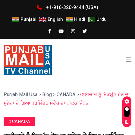
+1-916-320-9444 (USA)
Punjabi
English
Hindi
Urdu
Punjab Mail Usa
>
Blog
>
CANADA
>
ਭਾਈਚਾਰੇ ਨੂੰ ਇਕਮੁੱਠ ਹੋਣ ਦਾ
ਸੁਨੇਹਾ ਦੇ ਗਿਆ ਪਰਮਿੰਦਰ ਸਵੈਚ ਦਾ ਨਾਟਕ ‘ਜੰਨਤ’
#CANADA