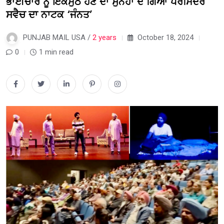
ਭਾਈਚਾਰੇ ਨੂੰ ਇਕਮੁੱਠ ਹੋਣ ਦਾ ਸੁਨੇਹਾ ਦੇ ਗਿਆ ਪਰਮਿੰਦਰ
ਸਵੈਚ ਦਾ ਨਾਟਕ ‘ਜੰਨਤ’
PUNJAB MAIL USA /
2 years
October 18, 2024
0
1 min read