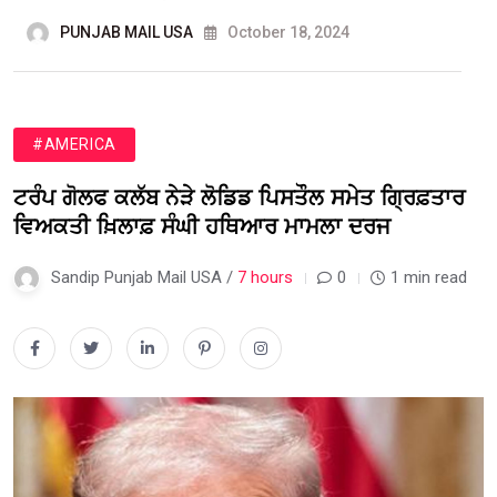
PUNJAB MAIL USA
October 18, 2024
#AMERICA
ਟਰੰਪ ਗੋਲਫ ਕਲੱਬ ਨੇੜੇ ਲੋਡਿਡ ਪਿਸਤੌਲ ਸਮੇਤ ਗ੍ਰਿਫ਼ਤਾਰ
ਵਿਅਕਤੀ ਖ਼ਿਲਾਫ਼ ਸੰਘੀ ਹਥਿਆਰ ਮਾਮਲਾ ਦਰਜ
Sandip Punjab Mail USA /
7 hours
0
1 min read