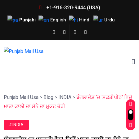
+1-916-320-9444 (USA)
Punjabi
English
Hindi
Urdu
Punjab Mail Usa
>
Blog
>
INDIA
>
ਬੰਗਲਾਦੇਸ਼ ‘ਚ ‘ਸ਼ਕਤੀਪੀਠ’ ਵਿਚੋਂ
ਮਾਤਾ ਕਾਲੀ ਦਾ ਸੋਨੇ ਦਾ ਮੁਕਟ ਚੋਰੀ
#INDIA