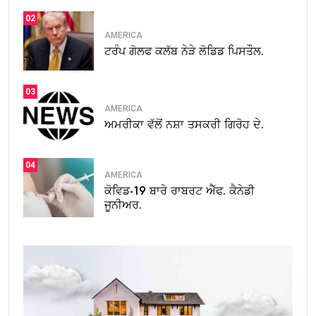
02
AMERICA
ਟਰੰਪ ਗੋਲਫ ਕਲੱਬ ਨੇੜੇ ਲੋਡਿਡ ਪਿਸਤੌਲ.
03
AMERICA
ਅਮਰੀਕਾ ਵੱਲੋਂ ਨਸ਼ਾ ਤਸਕਰੀ ਗਿਰੋਹ ਦੇ.
04
AMERICA
ਕੋਵਿਡ-19 ਬਾਰੇ ਰਾਬਰਟ ਐੱਫ. ਕੈਨੇਡੀ
ਜੂਨੀਅਰ.