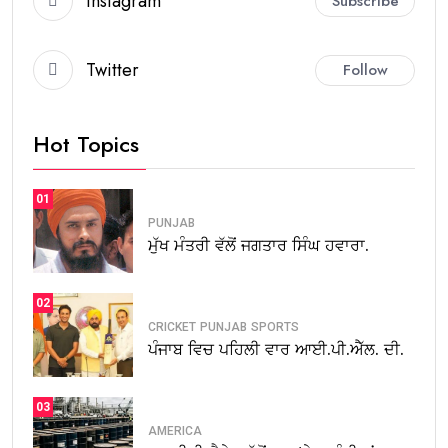
Instagram
Subscribe
Twitter
Follow
Hot Topics
01
PUNJAB
ਮੁੱਖ ਮੰਤਰੀ ਵੱਲੋਂ ਜਗਤਾਰ ਸਿੰਘ ਹਵਾਰਾ.
02
CRICKET
PUNJAB
SPORTS
ਪੰਜਾਬ ਵਿਚ ਪਹਿਲੀ ਵਾਰ ਆਈ.ਪੀ.ਐੱਲ. ਦੀ.
03
AMERICA