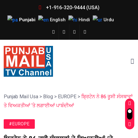
+1-916-320-9444 (USA)
Punjabi
English
Hindi
Urdu
Punjab Mail Usa
>
Blog
>
EUROPE
>
ਬ੍ਰਿਟੇਨ ਨੇ 86 ਰੂਸੀ ਸੰਸਥਾਵਾਂ
ਤੇ ਵਿਅਕਤੀਆਂ ‘ਤੇ ਲਗਾਈਆਂ ਪਾਬੰਦੀਆਂ
#EUROPE