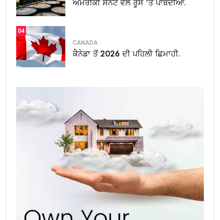
ਅਮਰੀਕੀ ਸੈਨੇਟ ਵੱਲੋਂ ਰੂਸ ‘ਤੇ ਪਾਬੰਦੀਆਂ.
04
CANADA
ਕੈਨੇਡਾ ਤੋਂ 2026 ਦੀ ਪਹਿਲੀ ਛਿਮਾਹੀ.