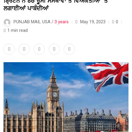
ਬ੍ਰਿਟੇਨ ਨੇ 86 ਰੂਸੀ ਸੰਸਥਾਵਾਂ ਤੇ ਵਿਅਕਤੀਆਂ ‘ਤੇ
ਲਗਾਈਆਂ ਪਾਬੰਦੀਆਂ
PUNJAB MAIL USA /
3 years
May 19, 2023
0
1 min read