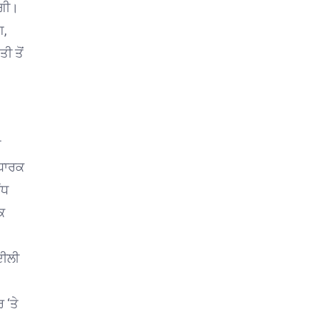
ੇਗੀ।
ਗ,
ੀ ਤੋਂ
ੀ
 ਧਾਰਕ
ੰਧ
ਕ
ਦੀਲੀ
 ‘ਤੇ