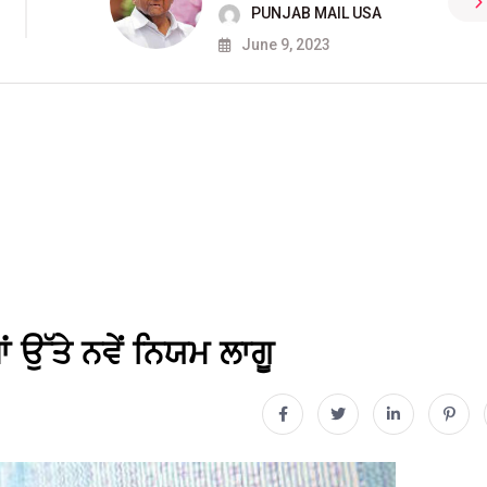
PUNJAB MAIL USA
June 9, 2023
 ਉੱਤੇ ਨਵੇਂ ਨਿਯਮ ਲਾਗੂ