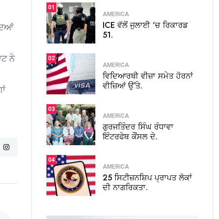
01
AMERICA
ICE ਵੱਲੋਂ ਜੁਲਾਈ ‘ਚ ਰਿਕਾਰਡ
ਦਿਆਂ
51.
ਟ ਨੇ
02
AMERICA
ਵਿਦਿਆਰਥੀ ਵੀਜ਼ਾ ਸਮੇਤ ਹੋਰਨਾਂ
ਵੀਜ਼ਿਆਂ ਉੱਤੇ.
ਾਂ
03
AMERICA
ਗੁਰਜਤਿੰਦਰ ਸਿੰਘ ਰੰਧਾਵਾ
ਇੰਟਰਫੇਥ ਕੌਂਸਲ ਦੇ.
04
AMERICA
25 ਸਿਟੀਜ਼ਨਸ਼ਿਪ ਪ੍ਰਾਪਤ ਲੋਕਾਂ
ਦੀ ਨਾਗਰਿਕਤਾ.