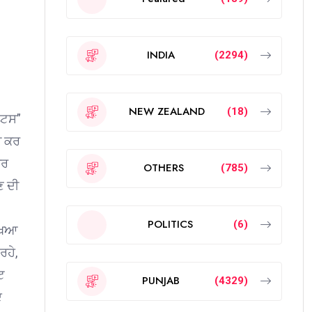
INDIA
(2294)
NEW ZEALAND
(18)
ੇਟਸ”
ੀ ਕਰ
ਬਰ
OTHERS
(785)
ਣ ਦੀ
POLITICS
(6)
ਿਖਿਆ
ਰਹੇ,
ਟ
PUNJAB
(4329)
ਦ