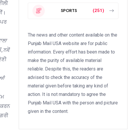
ਦੀਲੀ
SPORTS
(251)
ੀਂ।
 ਪਰ
The news and other content available on the
ਵਾਲਾ
Punjab Mail USA website are for public
 ਨਵੇਂ
information. Every effort has been made to
ੇਣੀ
make the purity of available material
reliable. Despite this, the readers are
advised to check the accuracy of the
ਈਆਂ
material given before taking any kind of
action. It is not mandatory to agree the
ਾਮ
Punjab Mail USA with the person and picture
ਾ ਕਰਨ
given in the content.
ਿਗਰੀ