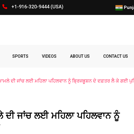
+1-916-320-9444 (USA)
25 ਸਿਟੀਜ਼ਨਸ਼ਿਪ ਪ੍ਰਾਪਤ ਲੋਕਾਂ ਦ
Punj
Spelling
Firing
Ohio
Parade
Party
Police
prize
Student
SPORTS
VIDEOS
ABOUT US
CONTACT US
Bee
ਾਮਲੇ ਦੀ ਜਾਂਚ ਲਈ ਮਹਿਲਾ ਪਹਿਲਵਾਨ ਨੂੰ ਬ੍ਰਿਜਭੂਸ਼ਨ ਦੇ ਦਫ਼ਤਰ ਲੈ ਕੇ ਗਈ ਪੁ
ੇ ਦੀ ਜਾਂਚ ਲਈ ਮਹਿਲਾ ਪਹਿਲਵਾਨ ਨੂੰ