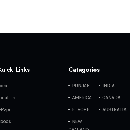
uick Links
Catagories
ome
PUNJAB
INDIA
bout Us
AMERICA
CANADA
-Paper
EUROPE
AUSTRALIA
ideos
NEW
ZEALAND