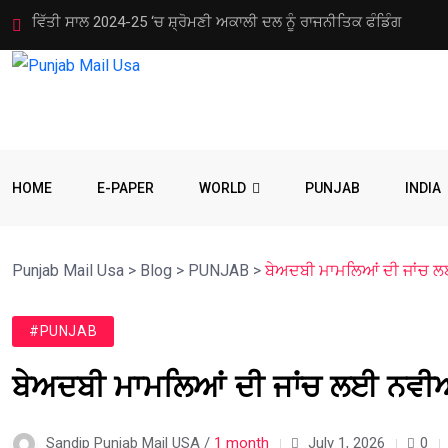
ਐੱਸ.ਜੀ.ਪੀ.ਸੀ. ਦੇ ਇਤਰਾਜ਼ ਤੋਂ ਬਾਅਦ ਜੀ.ਟੀ.ਸੀ. ਵੱਲੋਂ ਗੁਰਬਾਣੀ ਦਾ ਅਸਥਾਈ
HOME
E-PAPER
WORLD
PUNJAB
INDIA
Punjab Mail Usa
>
Blog
>
PUNJAB
>
ਬੇਅਦਬੀ ਮਾਮਲਿਆਂ ਦੀ ਜਾਂਚ
#PUNJAB
ਬੇਅਦਬੀ ਮਾਮਲਿਆਂ ਦੀ ਜਾਂਚ ਲਈ ਨਵ
Sandip Punjab Mail USA /
1 month
July 1, 2026
0