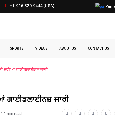
+1-916-320-9444 (USA)
ਕੈਲੀਫੋਰਨੀਆ ‘ਚ ਪੰਜਾਬ ਨੌਜਵਾਨ ਦ
Punja
Spelling
Firing
Ohio
Parade
Party
Police
prize
Student
SPORTS
VIDEOS
ABOUT US
CONTACT US
Bee
 ਲਈ ਨਵੀਆਂ ਗਾਈਡਲਾਈਨਜ਼ ਜਾਰੀ
ੀਆਂ ਗਾਈਡਲਾਈਨਜ਼ ਜਾਰੀ
1 min read