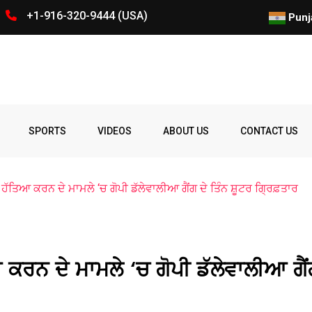
+1-916-320-9444 (USA)
ਗੁਰਜਤਿੰਦਰ ਸਿੰਘ ਰੰਧਾਵਾ ਇੰਟਰਫੇਥ
Punj
Spelling
Firing
Ohio
Parade
Party
Police
prize
Student
SPORTS
VIDEOS
ABOUT US
CONTACT US
Bee
 ਹੱਤਿਆ ਕਰਨ ਦੇ ਮਾਮਲੇ ‘ਚ ਗੋਪੀ ਡੱਲੇਵਾਲੀਆ ਗੈਂਗ ਦੇ ਤਿੰਨ ਸ਼ੂਟਰ ਗ੍ਰਿਫ਼ਤਾਰ
 ਕਰਨ ਦੇ ਮਾਮਲੇ ‘ਚ ਗੋਪੀ ਡੱਲੇਵਾਲੀਆ ਗੈ