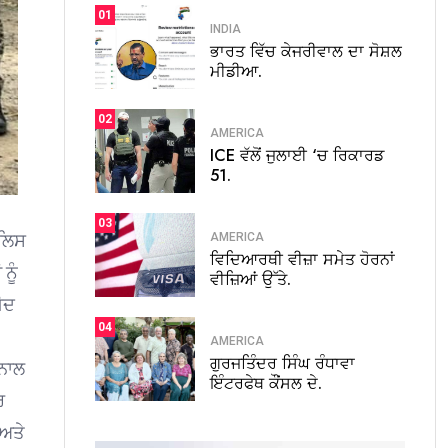
01
INDIA
ਭਾਰਤ ਵਿੱਚ ਕੇਜਰੀਵਾਲ ਦਾ ਸੋਸ਼ਲ
ਮੀਡੀਆ.
02
AMERICA
ICE ਵੱਲੋਂ ਜੁਲਾਈ ‘ਚ ਰਿਕਾਰਡ
51.
03
AMERICA
ੁਲਿਸ
ਵਿਦਿਆਰਥੀ ਵੀਜ਼ਾ ਸਮੇਤ ਹੋਰਨਾਂ
ਨੂੰ
ਵੀਜ਼ਿਆਂ ਉੱਤੇ.
ੋਦ
04
AMERICA
ਗੁਰਜਤਿੰਦਰ ਸਿੰਘ ਰੰਧਾਵਾ
 ਨਾਲ
ਇੰਟਰਫੇਥ ਕੌਂਸਲ ਦੇ.
ਰ
 ਅਤੇ