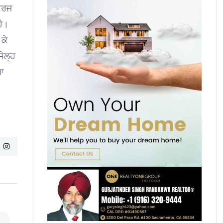
 ਦਰਜ
ਹੈ।
 ਕੇ
ਜੇਲ੍ਹ
ਆ