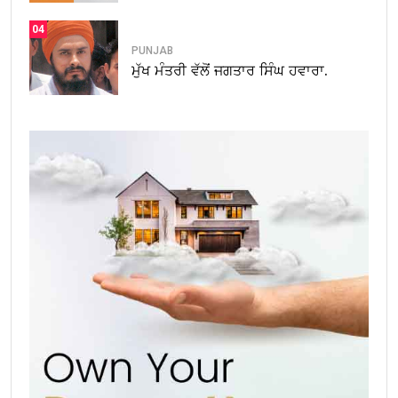
04
PUNJAB
ਮੁੱਖ ਮੰਤਰੀ ਵੱਲੋਂ ਜਗਤਾਰ ਸਿੰਘ ਹਵਾਰਾ.