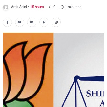
Amit Saini /
15 hours
0
1 min read