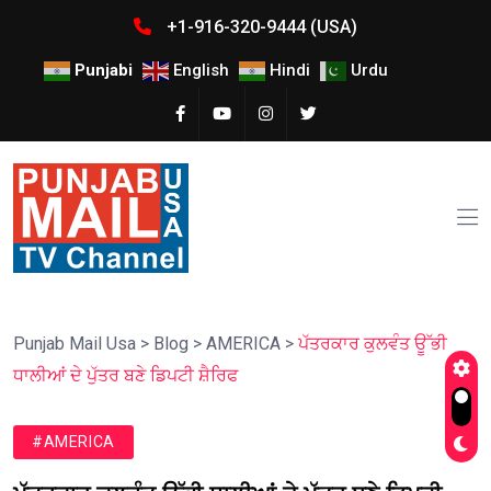
+1-916-320-9444 (USA)
Punjabi
English
Hindi
Urdu
Punjab Mail Usa
>
Blog
>
AMERICA
>
ਪੱਤਰਕਾਰ ਕੁਲਵੰਤ ਊੱਭੀ
ਧਾਲੀਆਂ ਦੇ ਪੁੱਤਰ ਬਣੇ ਡਿਪਟੀ ਸ਼ੈਰਿਫ
#AMERICA