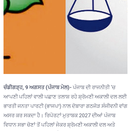
ਚੰਡੀਗੜ੍ਹ, 9 ਅਗਸਤ (ਪੰਜਾਬ ਮੇਲ)-
ਪੰਜਾਬ ਦੀ ਰਾਜਨੀਤੀ ‘ਚ
ਆਪਣੀ ਪਹਿਲਾਂ ਵਾਲੀ ਪਛਾਣ ਤਲਾਸ਼ ਰਹੇ ਸ਼੍ਰੋਮਣੀ ਅਕਾਲੀ ਦਲ ਲਈ
ਭਾਰਤੀ ਜਨਤਾ ਪਾਰਟੀ (ਭਾਜਪਾ) ਨਾਲ ਦੋਬਾਰਾ ਗਠਜੋੜ ਸੰਜੀਵਨੀ ਵਾਂਗ
ਅਸਰ ਕਰ ਸਕਦਾ ਹੈ। ਰਿਪੋਰਟਾਂ ਮੁਤਾਬਕ 2027 ਦੀਆਂ ਪੰਜਾਬ
ਵਿਧਾਨ ਸਭਾ ਚੋਣਾਂ ਤੋਂ ਪਹਿਲਾਂ ਜੇਕਰ ਸ਼੍ਰੋਮਣੀ ਅਕਾਲੀ ਦਲ ਅਤੇ