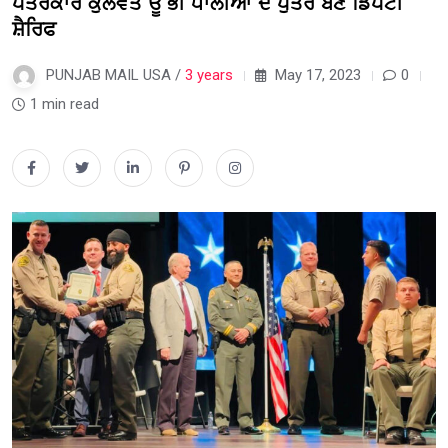
ਪੱਤਰਕਾਰ ਕੁਲਵੰਤ ਊੱਭੀ ਧਾਲੀਆਂ ਦੇ ਪੁੱਤਰ ਬਣੇ ਡਿਪਟੀ
ਸ਼ੈਰਿਫ
PUNJAB MAIL USA /
3 years
May 17, 2023
0
1 min read