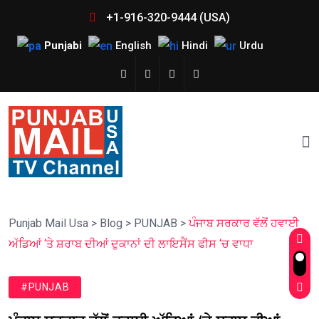
+1-916-320-9444 (USA)
Punjabi
English
Hindi
Urdu
Punjab Mail Usa
>
Blog
>
PUNJAB
>
ਪੰਜਾਬ ਸਰਕਾਰ ਵੱਲੋਂ ਹਵਾਈ
ਅੱਡਿਆਂ ‘ਤੇ ਸ਼ਰਾਬ ਦੀਆਂ ਦੁਕਾਨਾਂ ਦੀ ਲਾਇਸੈਂਸ ਫੀਸ ‘ਚ ਵਾਧਾ
#PUNJAB