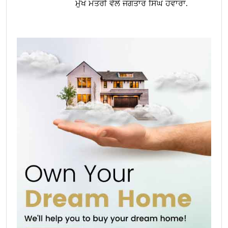
ਮੁੱਖ ਮੰਤਰੀ ਵੱਲੋਂ ਜਗਤਾਰ ਸਿੰਘ ਹਵਾਰਾ.