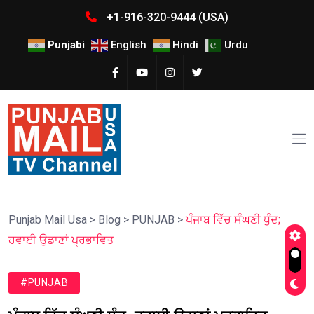
+1-916-320-9444 (USA)
Punjabi
English
Hindi
Urdu
Punjab Mail Usa
>
Blog
>
PUNJAB
>
ਪੰਜਾਬ ਵਿੱਚ ਸੰਘਣੀ ਧੁੰਦ;
ਹਵਾਈ ਉਡਾਣਾਂ ਪ੍ਰਭਾਵਿਤ
#PUNJAB