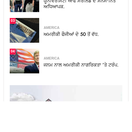
ਯੂਨੀਵਰਸਿਟੀ ਆਫ ਮੈਰੀਲੈਂਡ ਦੇ ਸਨਮਾਨਿਤ
ਅਧਿਆਪਕ.
03
AMERICA
ਅਮਰੀਕੀ ਫੌਜੀਆਂ ਦੇ 50 ਤੋਂ ਵੱਧ.
04
AMERICA
ਜਨਮ ਨਾਲ ਅਮਰੀਕੀ ਨਾਗਰਿਕਤਾ ’ਤੇ ਟਰੰਪ.