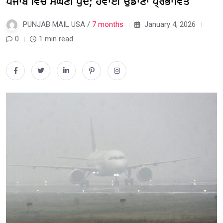
ਪੰਜਾਬ ਵਿੱਚ ਸੰਘਣੀ ਧੁੰਦ; ਹਵਾਈ ਉਡਾਣਾਂ ਪ੍ਰਭਾਵਿਤ
PUNJAB MAIL USA /
7 months
January 4, 2026
0
1 min read