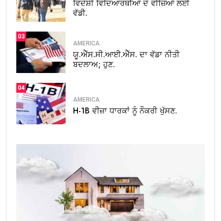
ਵਿਦੇਸ਼ੀ ਵਿਦਿਆਰਥੀਆਂ ਦੇ ਵੀਜ਼ਿਆਂ ਲਈ
ਵੱਡੀ.
03
AMERICA
ਯੂ.ਐੱਸ.ਸੀ.ਆਈ.ਐੱਸ. ਦਾ ਵੱਡਾ ਨੀਤੀ
ਬਦਲਾਅ; ਹੁਣ.
04
AMERICA
H-1B ਵੀਜ਼ਾ ਧਾਰਕਾਂ ਨੂੰ ਨੌਕਰੀ ਖੁੱਸਣ.