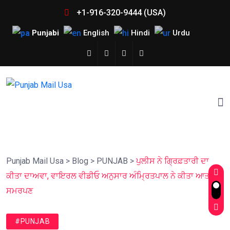
+1-916-320-9444 (USA)
Punjabi
English
Hindi
Urdu
Punjab Mail Usa
>
Blog
>
PUNJAB
>
ਪੁਲੀਸ ਨੇ ਗ੍ਰਿਫ਼ਤਾਰੀ ਦਾ
ਕੀਤਾ ਦਾਅਵਾ, ਵਾਇਰਲ ਵੀਡੀਓ ਅਨੁਸਾਰ ਅੰਮ੍ਰਿਤਪਾਲ ਨੇ ਕੀਤਾ ਆਤਮ-
ਸਮਰਪਣ
#PUNJAB